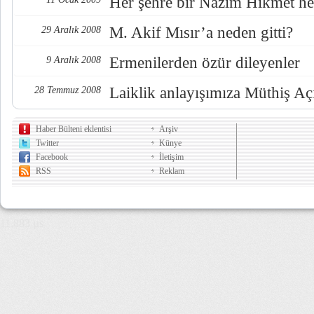
Her şehre bir Nazım Hikmet he
M. Akif Mısır’a neden gitti?
29 Aralık 2008
Ermenilerden özür dileyenler
9 Aralık 2008
Laiklik anlayışımıza Müthiş Aç
28 Temmuz 2008
Haber Bülteni eklentisi
Arşiv
Twitter
Künye
Facebook
İletişim
RSS
Reklam
11,883 µs