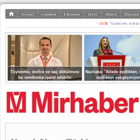
Siyaset
Gündem
Ekonomi
Terör
Dünya
Hayatın 
Kültür-Sanat
Bilim-Teknoloji
Gezi-Turizm
Spor
Misafir K
Tüylenme, sivilce ve saç dökülmesi
Nazlıaka: ''Ailede eşitlikten
bu sendroma işaret edebilir
eşitlikten vazgeçmiyor