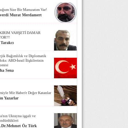
uğum Size Bir Maruzatım Var!
verdi Murat Merdamert
KIRIM VAHŞETİ DAMAR
YOR!!!
 Tarakcı
tejik Bağımlılık ve Diplomatik
oks: ABD-İsrail İlişkilerinin
omisi
iha Sena
miyle Mir Haber'e Değer Katanlar
n Yazarlar
a'nın Ukrayna işgali ve
ndürdükleri
f.Dr.Mehmet Öz Türk