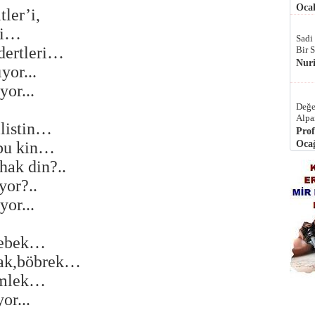
Ocak
ler’i,
ri…
Sadi
dertleri…
Bir 
Nur
yor...
yor...
Değe
Alpa
ilistin…
Prof
 bu kin…
Ocağ
hak din?..
yor?..
yor...
 bebek…
yak,böbrek…
gömlek…
or...