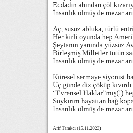
Ecdadın ahından çöl kızar
İnsanlık ölmüş de mezar arı
Aç, susuz abluka, türlü ent
Her kirli oyunda hep Ame
Şeytanın yanında yüzsüz 
Birleşmiş Milletler tütün sar
İnsanlık ölmüş de mezar arı
Küresel sermaye siyonist 
Üç günde diz çöküp kıvır
“Evrensel Haklar”mış(!) h
Soykırım hayattan bağ kopar
İnsanlık ölmüş de mezar arı
Arif Tarakcı (15.11.2023)