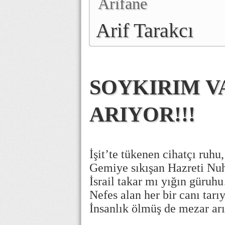
Arifane
Arif Tarakcı
SOYKIRIM V
ARIYOR!!!
İşit’te tükenen cihatçı ruhu,
Gemiye sıkışan Hazreti Nuh
İsrail takar mı yığın güru
Nefes alan her bir canı tarıy
İnsanlık ölmüş de mezar arı