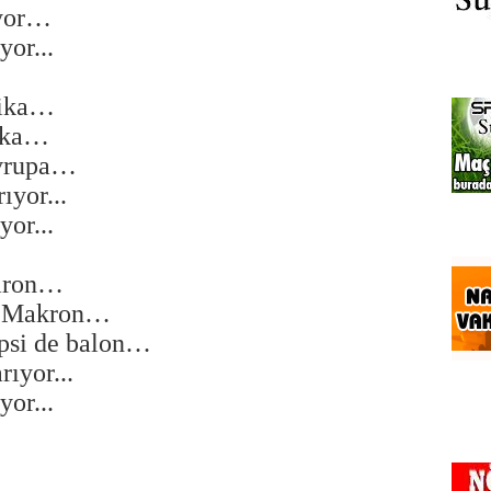
ıyor…
yor...
rika…
rika…
Avrupa…
ıyor...
yor...
baron…
dı Makron…
epsi de balon…
ıyor...
yor...