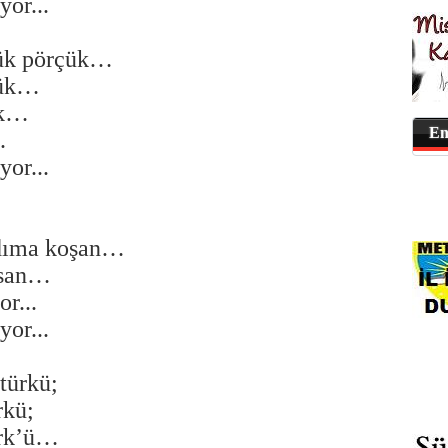
yor...
lük pörçük…
kük…
ük…
En
.
yor...
rdıma koşan…
asan…
r...
yor...
türkü;
rkü;
ürk’ü…