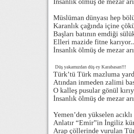
İnsanlık ölmüş de mezar arı
Müslüman dünyası hep bö
Karanlık çağında
içine çö
Başları batının emdiği sül
Elleri mazide fitne karıyor..
İnsanlık ölmüş de mezar arı
Düş yakamızdan düş ey Karabasan!!!
Türk’tü Türk mazluma ya
Atından inmeden zalimi b
O kalleş pusular gönül kırıyo
İnsanlık ölmüş de mezar arı
Yemen’den yükselen acıklı 
Anlatır “Emir”in İngiliz kü
Arap çöllerinde vurulan T