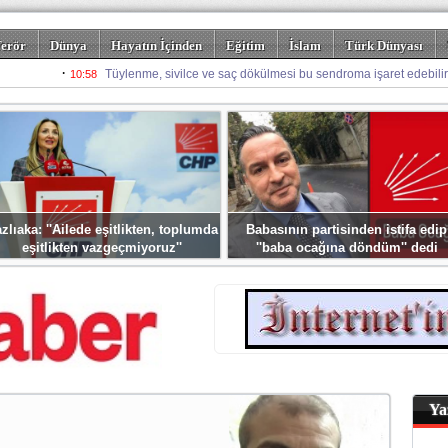
erör
Dünya
Hayatın İçinden
Eğitim
İslam
Türk Dünyası
rizm
Spor
Misafir Kalem
Foto Galeriler
zlıaka: ''Ailede eşitlikten, toplumda
Babasının partisinden istifa edip
eşitlikten vazgeçmiyoruz''
''baba ocağına döndüm'' dedi
Ya