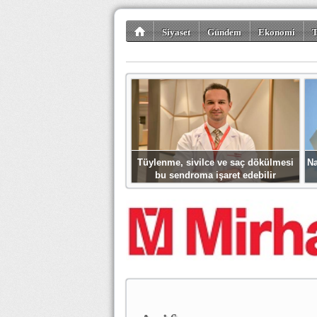
Siyaset
Gündem
Ekonomi
T
Kültür-Sanat
Bilim-Teknoloji
Gezi-Tu
Tüylenme, sivilce ve saç dökülmesi
Na
bu sendroma işaret edebilir