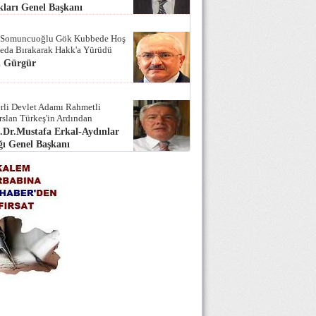
ları Genel Başkanı
 Somuncuoğlu Gök Kubbede Hoş
Seda Bırakarak Hakk'a Yürüdü
i Gürgür
rli Devlet Adamı Rahmetli
rslan Türkeş'in Ardından
.Dr.Mustafa Erkal-Aydınlar
ı Genel Başkanı