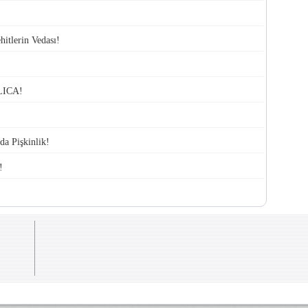
itlerin Vedası!
LICA!
da Pişkinlik!
!