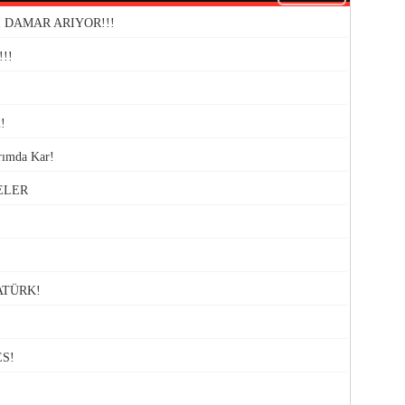
 DAMAR ARIYOR!!!
!!
!
rımda Kar!
ELER
ATÜRK!
S!