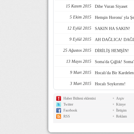
15 Kasım 2015
Dibe Vuran Siyaset
5 Ekim 2015
Hemşin Horonu' yla Şeh
12 Eylül 2015
SAKIN HA SAKIN!
9 Eylül 2015
AH DAĞLICA! DAĞ
25 Ağustos 2015
DİRİLİŞ HEMŞİN!
13 Mayıs 2015
Soma'da Çığlık! Soma'
9 Mart 2015
Hocalı'da Bir Kardelen
3 Mart 2015
Hocalı Soykırımı!
Haber Bülteni eklentisi
Arşiv
Twitter
Künye
Facebook
İletişim
RSS
Reklam