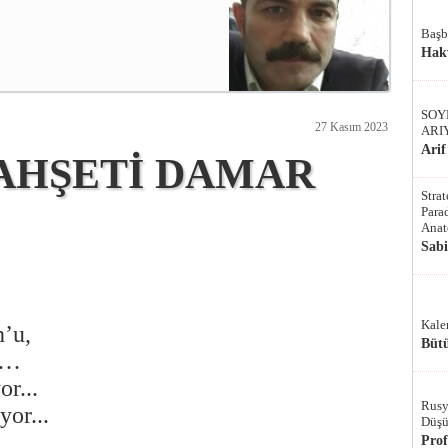
Başb
Hak
SOY
27 Kasım 2023
ARI
Arif
AHŞETİ DAMAR
Stra
Parad
Anat
Sab
Kale
’u,
Bütü
hu…
or...
Rusy
yor...
Düşü
Pro