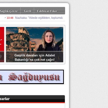
Sağlık-Çevre
Tarih
Edebiyat-Fikir
Gaiplik davaları için Adalet
Bakanlığı’na çok net çağrı!
zarlar