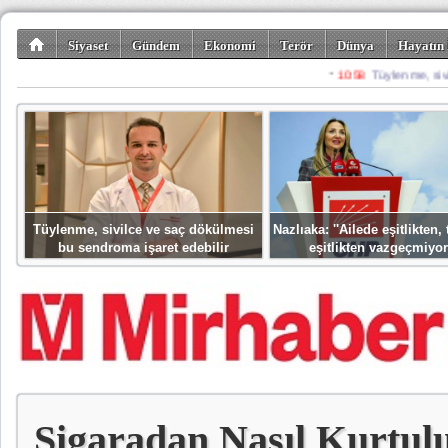
Siyaset
Gündem
Ekonomi
Terör
Dünya
Hayatın 
Kültür-Sanat
Bilim-Teknoloji
Gezi-Turizm
Spor
Misafir K
Tüylenme, sivilce ve saç dökülmesi
Nazlıaka: ''Ailede eşitlikten
bu sendroma işaret edebilir
eşitlikten vazgeçmiyor
Sigaradan Nasıl Kurtul