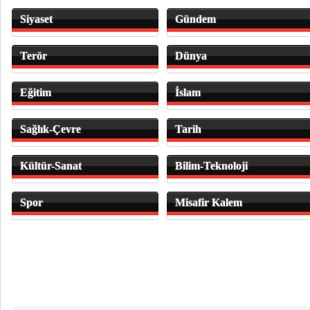
Siyaset
Gündem
Terör
Dünya
Eğitim
İslam
Sağlık-Çevre
Tarih
Kültür-Sanat
Bilim-Teknoloji
Spor
Misafir Kalem