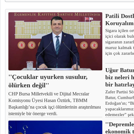
Patili Dos
Koruyalım:
Sigara içilen o
içici olarak bu
sigaranın zararl
maruz kalmak t
için çok zararlı
Uğur Batur
''Çocuklar uyurken susulur,
biz neleri 
bir hatırla
ölürken değil''
Zafer Partisi 
CHP Bursa Milletvekili ve Dijital Mecralar
Batur, Cumhur
Komisyonu Üyesi Hasan Öztürk, TBMM
Erdoğan'ın; “B
Başkanlığı’na çocuk işçi ölümlerinin araştırılması
yapacaklarımız
istemiyle bir önerge verdi.
edemezler” şek
sözlerine yaptı
''Depremle
ekonomik t