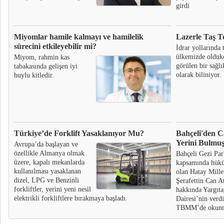
girdi
Miyomlar hamile kalmayı ve hamilelik
Lazerle Taş T
sürecini etkileyebilir mi?
İdrar yollarında t
ülkemizde oldukç
Miyom, rahmin kas
görülen bir sağl
tabakasında gelişen iyi
olarak biliniyor.
huylu kitledir.
Türkiye’de Forklift Yasaklanıyor Mu?
Bahçeli'den C
Yerini Bulmuş
Avrupa’da başlayan ve
özellikle Almanya olmak
Bahçeli Gezi Par
üzere, kapalı mekanlarda
kapsamında hük
kullanılması yasaklanan
olan Hatay Mille
dizel, LPG ve Benzinli
Şerafettin Can A
forkliftler, yerini yeni nesil
hakkında Yargıta
elektrikli forkliftlere bırakmaya başladı.
Dairesi’nin verdi
TBMM’de okunmas