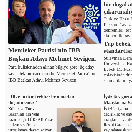
bir doğal 
çıkartmalıy
Türkiye Hazır B
Başkanı Yavuz I
depremleri, to
ekonomik trav
olan bir doğal 
Tüp bebek 
çıkartmalıyız.”
Memleket Partisi’nin İBB
standartla
Başkan Adayı Mehmet Sevigen.
Süleyman Demi
Üniversitesi H
Parti kulislerinden alınan bilgiye göre; üç aday
Bebek Merkezi
sayısı tek bir isme döndü; Memleket Partisi’nin
tedavisinde dü
İBB Başkan Adayı Mehmet Sevigen.
standartlarını y
''Ülke turizmi rehberler olmadan
İşsizlik sigor
düşünülemez''
Maaşlarına Y
Kültür ve Turizm
İşsizlik sigortas
Bakanlığı’nın yeni
değişiklik ve em
hazırladığı TÜRSAB Yasası
maaşlarına veril
turizm sektöründe
Resmi Gazete 'd
tartışılmaya devam ediyor.
yayımlanarak yü