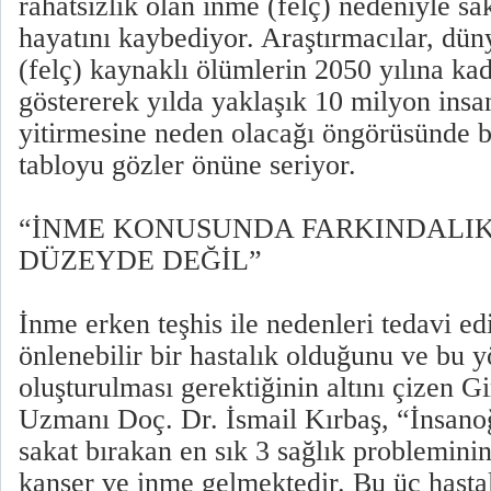
rahatsızlık olan inme (felç) nedeniyle sa
hayatını kaybediyor. Araştırmacılar, dü
(felç) kaynaklı ölümlerin 2050 yılına kad
göstererek yılda yaklaşık 10 milyon insa
yitirmesine neden olacağı öngörüsünde b
tabloyu gözler önüne seriyor.
“İNME KONUSUNDA FARKINDALIK
DÜZEYDE DEĞİL”
İnme erken teşhis ile nedenleri tedavi ed
önlenebilir bir hastalık olduğunu ve bu 
oluşturulması gerektiğinin altını çizen G
Uzmanı Doç. Dr. İsmail Kırbaş, “İnsano
sakat bırakan en sık 3 sağlık probleminin
kanser ve inme gelmektedir. Bu üç hastal