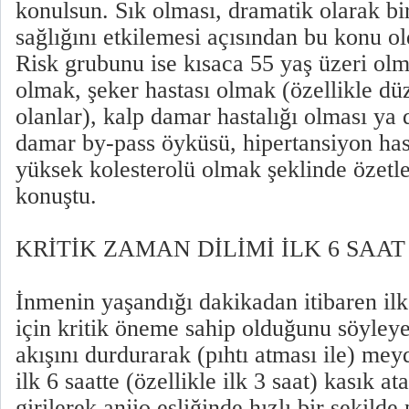
konulsun. Sık olması, dramatik olarak b
sağlığını etkilemesi açısından bu konu o
Risk grubunu ise kısaca 55 yaş üzeri olma
olmak, şeker hastası olmak (özellikle düz
olanlar), kalp damar hastalığı olması ya 
damar by-pass öyküsü, hipertansiyon has
yüksek kolesterolü olmak şeklinde özetle
konuştu.
KRİTİK ZAMAN DİLİMİ İLK 6 SAAT
İnmenin yaşandığı dakikadan itibaren il
için kritik öneme sahip olduğunu söyley
akışını durdurarak (pıhtı atması ile) me
ilk 6 saatte (özellikle ilk 3 saat) kasık 
girilerek anjio eşliğinde hızlı bir şekilde