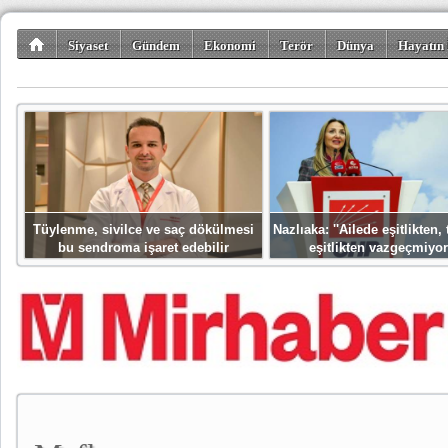
Siyaset
Gündem
Ekonomi
Terör
Dünya
Hayatın 
Kültür-Sanat
Bilim-Teknoloji
Gezi-Turizm
Spor
Misafir K
Tüylenme, sivilce ve saç dökülmesi
Nazlıaka: ''Ailede eşitlikten
bu sendroma işaret edebilir
eşitlikten vazgeçmiyor