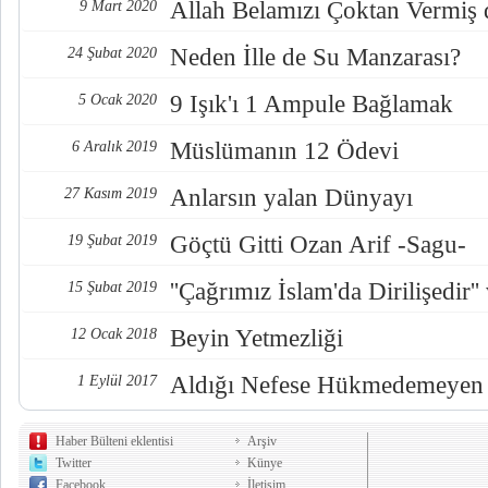
Allah Belamızı Çoktan Vermiş d
9 Mart 2020
Neden İlle de Su Manzarası?
24 Şubat 2020
9 Işık'ı 1 Ampule Bağlamak
5 Ocak 2020
Müslümanın 12 Ödevi
6 Aralık 2019
Anlarsın yalan Dünyayı
27 Kasım 2019
Göçtü Gitti Ozan Arif -Sagu-
19 Şubat 2019
''Çağrımız İslam'da Dirilişedi
15 Şubat 2019
Beyin Yetmezliği
12 Ocak 2018
Aldığı Nefese Hükmedemeyen 
1 Eylül 2017
Haber Bülteni eklentisi
Arşiv
Twitter
Künye
Facebook
İletişim