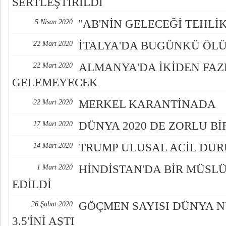
SERTLEŞTİRİLDİ
''AB'NİN GELECEĞİ TEHLİK
5 Nisan 2020
İTALYA'DA BUGÜNKÜ ÖLÜ 
22 Mart 2020
ALMANYA'DA İKİDEN FAZL
22 Mart 2020
GELEMEYECEK
MERKEL KARANTİNADA
22 Mart 2020
DÜNYA 2020 DE ZORLU Bİ
17 Mart 2020
TRUMP ULUSAL ACİL DUR
14 Mart 2020
HİNDİSTAN'DA BİR MÜSL
1 Mart 2020
EDİLDİ
GÖÇMEN SAYISI DÜNYA 
26 Şubat 2020
3.5'İNİ AŞTI