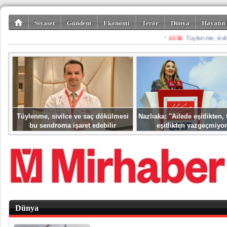
Siyaset
Gündem
Ekonomi
Terör
Dünya
Hayatın 
Kültür-Sanat
Bilim-Teknoloji
Gezi-Turizm
Spor
Misafir K
Tüylenme, sivilce ve saç dökülmesi
Nazlıaka: ''Ailede eşitlikten
bu sendroma işaret edebilir
eşitlikten vazgeçmiyor
Dünya