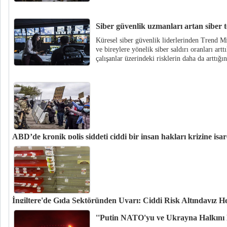
Siber güvenlik uzmanları artan siber t
Küresel siber güvenlik liderlerinden Trend Mi
ve bireylere yönelik siber saldırı oranları artt
çalışanlar üzerindeki risklerin daha da arttığın
ABD’de kronik polis şiddeti ciddi bir insan hakları krizine işar
ABD’de merkezli sivil toplum örgütü Mapping Police Violence sitesinin kıs
2021 yılında ABD genelinde en az bin 124 sivil, polisin şiddeti yüzünden h
İngiltere'de Gıda Sektöründen Uyarı: Ciddi Risk Altındayız 
İngiltere'de Yiyecek ve İçecek Federasyonu ile gıda firmaları, Ukrayna'dak
''Putin NATO'yu ve Ukrayna Halkını H
görülmemiş bir zorluğa girdiğini belirterek hükümete çağrıda bulundu.