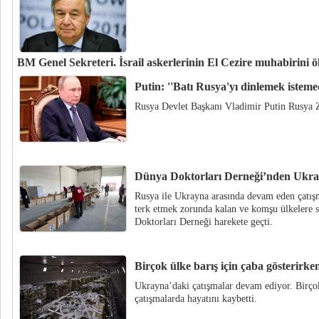
BM Genel Sekreteri, İsrail askerlerinin El Cezire muhabirini 
Birleşmiş Milletler Genel Sekreteri Antonio Guterres, El Cezire muhabiri 
Putin: ''Batı Rusya'yı dinlemek isteme
Batı Şeria'da vurularak öldürülmesinin kendisini şoke ettiğini, olay hakkı
Rusya Devlet Başkanı Vladimir Putin Rusya 
şeffaf soruşturma yapılmasını beklediğini ifade etti.
Dünya Doktorları Derneği’nden Ukrayn
Rusya ile Ukrayna arasında devam eden çatışm
terk etmek zorunda kalan ve komşu ülkelere s
Doktorları Derneği harekete geçti.
Birçok ülke barış için çaba gösterir
Ukrayna’daki çatışmalar devam ediyor. Birçok
çatışmalarda hayatını kaybetti.