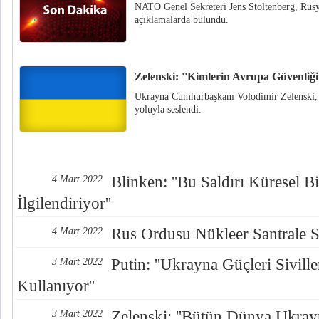
NATO Genel Sekreteri Jens Stoltenberg, Rusy
açıklamalarda bulundu.
Zelenski: ''Kimlerin Avrupa Güvenliği
Ukrayna Cumhurbaşkanı Volodimir Zelenski, 
yoluyla seslendi.
Blinken: ''Bu Saldırı Küresel 
4 Mart 2022
İlgilendiriyor''
Rus Ordusu Nükleer Santrale S
4 Mart 2022
Putin: ''Ukrayna Güçleri Sivill
3 Mart 2022
Kullanıyor''
Zelenski: ''Bütün Dünya Ukr
3 Mart 2022