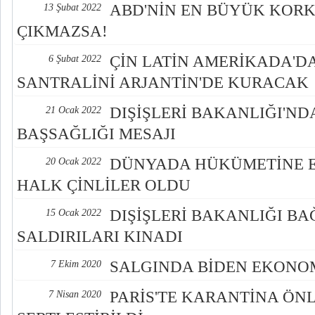
ABD'NİN EN BÜYÜK KORK
13 Şubat 2022
ÇIKMAZSA!
ÇİN LATİN AMERİKADA'D
6 Şubat 2022
SANTRALİNİ ARJANTİN'DE KURACAK
DIŞİŞLERİ BAKANLIĞI'ND
21 Ocak 2022
BAŞSAĞLIĞI MESAJI
DÜNYADA HÜKÜMETİNE 
20 Ocak 2022
HALK ÇİNLİLER OLDU
DIŞİŞLERİ BAKANLIĞI BA
15 Ocak 2022
SALDIRILARI KINADI
SALGINDA BİDEN EKONO
7 Ekim 2020
PARİS'TE KARANTİNA ÖN
7 Nisan 2020