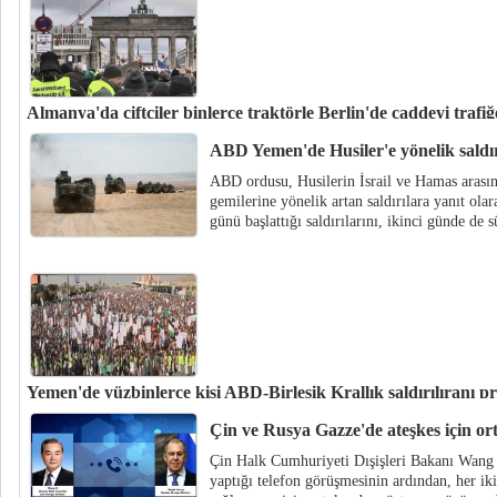
Almanya'da çiftçiler binlerce traktörle Berlin'de caddeyi trafiğ
Almanya'da çiftçiler, tarımsal sübvansiyonların kaldırılmasını protesto etm
ABD Yemen'de Husiler'e yönelik saldır
Berlin'de caddeyi trafiğe kapattı.
ABD ordusu, Husilerin İsrail ve Hamas arasınd
gemilerine yönelik artan saldırılara yanıt olar
günü başlattığı saldırılarını, ikinci günde de 
Yemen'de yüzbinlerce kişi ABD-Birleşik Krallık saldırılıranı pro
Yemen'de yüzbinlerce kişi Başkent Sanaa'da büyük bir miting düzenleyerek
Çin ve Rusya Gazze'de ateşkes için or
ABD-Birleşik Krallık ortak misilleme hava saldırılarını protesto ettiler.
Çin Halk Cumhuriyeti Dışişleri Bakanı Wang 
yaptığı telefon görüşmesinin ardından, her ik