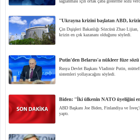
sağlanması için ortak çaba gösterme sözü verdi
''Ukrayna krizini başlatan ABD, krizi
Çin Dışişleri Bakanlığı Sözcüsü Zhao Lijian,
krizin en çok kazananı olduğunu söyledi.
Putin'den Belarus'a nükleer füze sözü
Rusya Devlet Başkanı Vladimir Putin, müttefik
sistemleri yollayacağını söyledi.
Biden: ''İki ülkenin NATO üyeliğini en
ABD Başkanı Joe Biden, Finlandiya ve İsveç
yaptı.