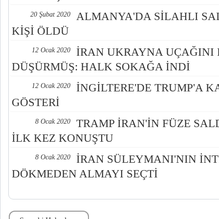
ALMANYA'DA SİLAHLI SAL
20 Şubat 2020
KİŞİ ÖLDÜ
İRAN UKRAYNA UÇAĞINI 
12 Ocak 2020
DÜŞÜRMÜŞ: HALK SOKAĞA İNDİ
İNGİLTERE'DE TRUMP'A K
12 Ocak 2020
GÖSTERİ
TRAMP İRAN'İN FÜZE SAL
8 Ocak 2020
İLK KEZ KONUŞTU
İRAN SÜLEYMANI'NIN İN
8 Ocak 2020
DÖKMEDEN ALMAYI SEÇTİ