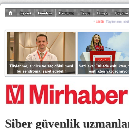
Siyaset
Gündem
Ekonomi
Terör
Dünya
Hayatın 
Kültür-Sanat
Bilim-Teknoloji
Gezi-Turizm
Spor
Misafir K
Tüylenme, sivilce ve saç dökülmesi
Nazlıaka: ''Ailede eşitlikten
bu sendroma işaret edebilir
eşitlikten vazgeçmiyor
Siber güvenlik uzmanla