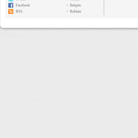
Facebook
İletişim
RSS
Reklam
12,423 µs