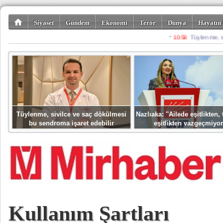
Siyaset
Gündem
Ekonomi
Terör
Dünya
Hayatın 
Kültür-Sanat
Bilim-Teknoloji
Gezi-Turizm
Spor
Misafir K
Tüylenme, sivilce ve saç dökülmesi
Nazlıaka: ''Ailede eşitlikten
bu sendroma işaret edebilir
eşitlikten vazgeçmiyor
Kullanım Şartları