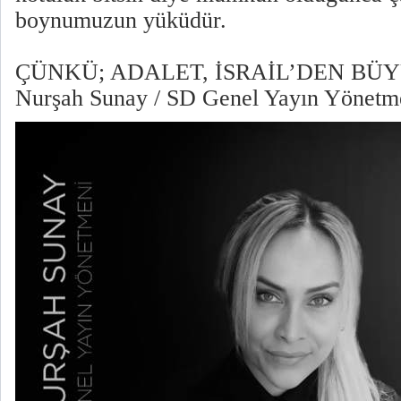
boynumuzun yüküdür.
ÇÜNKÜ; ADALET, İSRAİL’DEN BÜ
Nurşah Sunay / SD Genel Yayın Yönetm