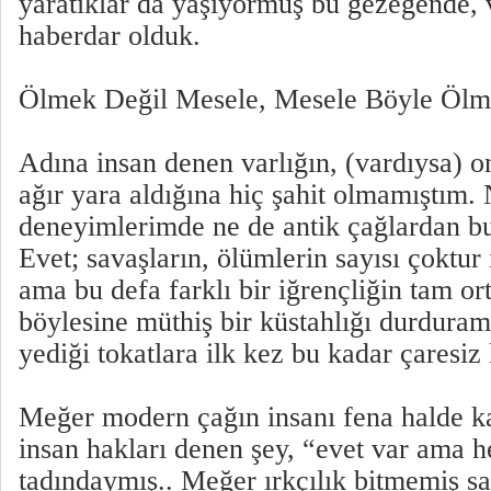
yaratıklar da yaşıyormuş bu gezegende, 
haberdar olduk.
Ölmek Değil Mesele, Mesele Böyle Ölm
Adına insan denen varlığın, (vardıysa) 
ağır yara aldığına hiç şahit olmamıştım.
deneyimlerimde ne de antik çağlardan bu 
Evet; savaşların, ölümlerin sayısı çoktur
ama bu defa farklı bir iğrençliğin tam or
böylesine müthiş bir küstahlığı durduram
yediği tokatlara ilk kez bu kadar çaresiz 
Meğer modern çağın insanı fena halde k
insan hakları denen şey, “evet var ama h
tadındaymış.. Meğer ırkçılık bitmemiş sa