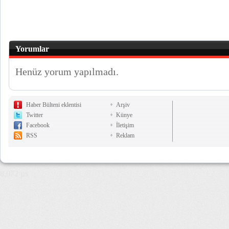
Yorumlar
Henüz yorum yapılmadı.
Haber Bülteni eklentisi
Arşiv
Twitter
Künye
Facebook
İletişim
RSS
Reklam
8,072 µs