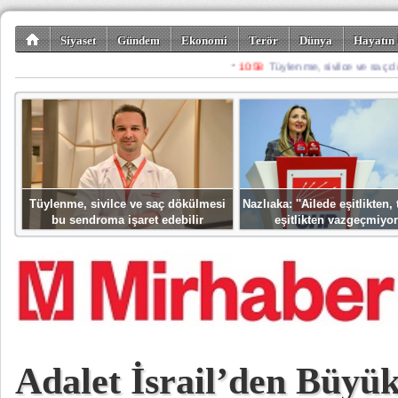
Siyaset
Gündem
Ekonomi
Terör
Dünya
Hayatın 
Kültür-Sanat
Bilim-Teknoloji
Gezi-Turizm
Spor
Misafir K
Tüylenme, sivilce ve saç dökülmesi
Nazlıaka: ''Ailede eşitlikten
bu sendroma işaret edebilir
eşitlikten vazgeçmiyor
Adalet İsrail’den Büyük