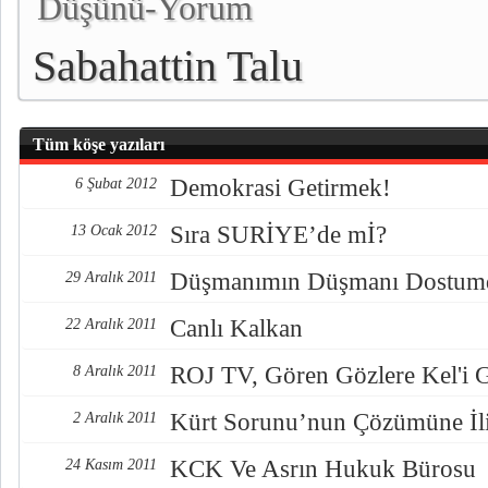
Düşünü-Yorum
Sabahattin Talu
Tüm köşe yazıları
Demokrasi Getirmek!
6 Şubat 2012
Sıra SURİYE’de mİ?
13 Ocak 2012
Düşmanımın Düşmanı Dostum
29 Aralık 2011
Canlı Kalkan
22 Aralık 2011
ROJ TV, Gören Gözlere Kel'i G
8 Aralık 2011
Kürt Sorunu’nun Çözümüne İli
2 Aralık 2011
KCK Ve Asrın Hukuk Bürosu
24 Kasım 2011