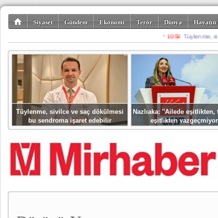
Siyaset
Gündem
Ekonomi
Terör
Dünya
Hayatın 
Kültür-Sanat
Bilim-Teknoloji
Gezi-Turizm
Spor
Misafir K
Tüylenme, sivilce ve saç dökülmesi
Nazlıaka: ''Ailede eşitlikten
bu sendroma işaret edebilir
eşitlikten vazgeçmiyor