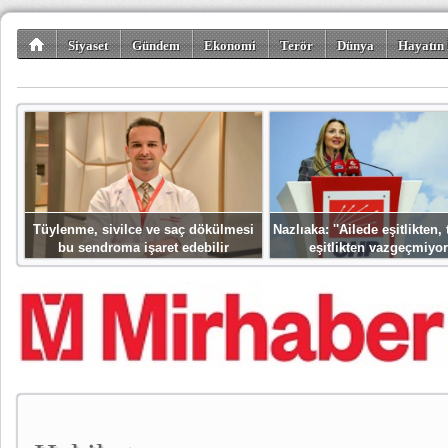
Siyaset
Gündem
Ekonomi
Terör
Dünya
Hayatın 
Kültür-Sanat
Bilim-Teknoloji
Gezi-Turizm
Spor
Misafir K
Tüylenme, sivilce ve saç dökülmesi
Nazlıaka: ''Ailede eşitlikten
bu sendroma işaret edebilir
eşitlikten vazgeçmiyor