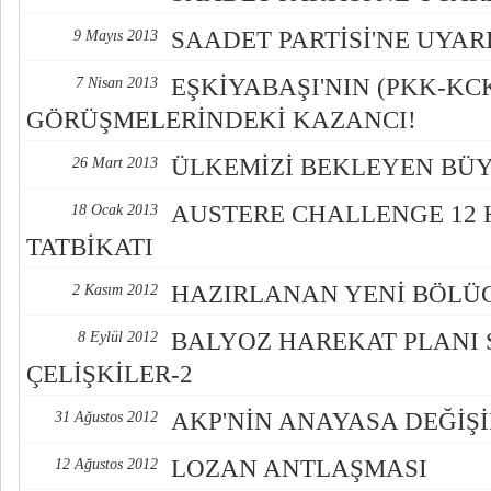
SAADET PARTİSİ'NE UYAR
9 Mayıs 2013
EŞKİYABAŞI'NIN (PKK-KC
7 Nisan 2013
GÖRÜŞMELERİNDEKİ KAZANCI!
ÜLKEMİZİ BEKLEYEN BÜ
26 Mart 2013
AUSTERE CHALLENGE 12
18 Ocak 2013
TATBİKATI
HAZIRLANAN YENİ BÖLÜ
2 Kasım 2012
BALYOZ HAREKAT PLANI
8 Eylül 2012
ÇELİŞKİLER-2
AKP'NİN ANAYASA DEĞİŞİ
31 Ağustos 2012
LOZAN ANTLAŞMASI
12 Ağustos 2012