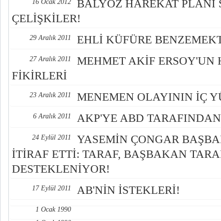
BALYOZ HAREKAT PLANI
16 Ocak 2012
ÇELİŞKİLER!
EHLİ KÜFÜRE BENZEMEK
29 Aralık 2011
MEHMET AKİF ERSOY'UN H
27 Aralık 2011
FİKİRLERİ
MENEMEN OLAYININ İÇ Y
23 Aralık 2011
AKP'YE ABD TARAFINDAN
6 Aralık 2011
YASEMİN ÇONGAR BAŞBA
24 Eylül 2011
İTİRAF ETTİ: TARAF, BAŞBAKAN TAR
DESTEKLENİYOR!
AB'NİN İSTEKLERİ!
17 Eylül 2011
1 Ocak 1990