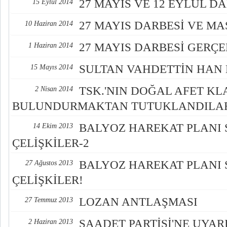
27 MAYIS VE 12 EYLÜL D
15 Eylül 2014
27 MAYIS DARBESİ VE M
10 Haziran 2014
27 MAYIS DARBESİ GERÇE
1 Haziran 2014
SULTAN VAHDETTİN HAN 
15 Mayıs 2014
TSK.'NIN DOĞAL AFET K
2 Nisan 2014
BULUNDURMAKTAN TUTUKLANDILA
BALYOZ HAREKAT PLANI
14 Ekim 2013
ÇELİŞKİLER-2
BALYOZ HAREKAT PLANI
27 Ağustos 2013
ÇELİŞKİLER!
LOZAN ANTLAŞMASI
27 Temmuz 2013
SAADET PARTİSİ'NE UYAR
2 Haziran 2013