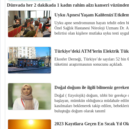
Dünyada her 2 dakikada 1 kadın rahim ağzı kanseri yüzünden
Kadınlarda en sık görülen kanser türlerinden biri olan rahim ağzı kanseri i
Uyku Apnesı̇ Yaşam Kalı̇tenı̇zı̇ Etkı̇lem
Türk Kanser Derneği, ücretsiz rahim ağzı kanseri taramalarına yönlendiriy
Uyku apne sendromunun hayatı tehdit eden birç
olunmasına destek oluyor.
Özel Sağlık Hastanesi Nöroloji Uzmanı Dr. A
belirtisi olan kişilere mutlaka uyku testi uygu
Türkiye’deki ATM’lerin Elektrik Tüke
Ekosfer Derneği, Türkiye’de sayıları 52 bin 
tüketimi araştırmasının sonucunu açıkladı.
Doğal doğum ile ilgili bilmeniz gereke
Doğal ( fizyolojik) doğum, tıbbi bir gerekçe 
başlayan, mümkün olduğunca müdahale edilme
kasılmaları beklenerek takip edilen, bebekler
buluştuğu doğum olarak tanıml
2023 Kayıtlara Geçen En Sıcak Yıl Ola