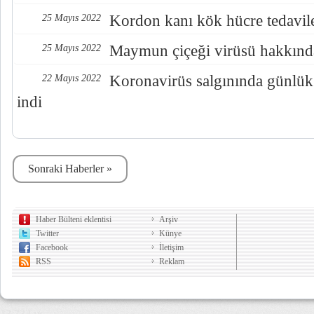
Kordon kanı kök hücre tedavil
25 Mayıs 2022
Maymun çiçeği virüsü hakkında
25 Mayıs 2022
Koronavirüs salgınında günlük 
22 Mayıs 2022
indi
Sonraki Haberler »
Haber Bülteni eklentisi
Arşiv
Twitter
Künye
Facebook
İletişim
RSS
Reklam
13,732 µs