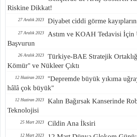
Riskine Dikkat!
Diyabet ciddi görme kayıpların
27 Aralık 2023
Astım ve KOAH Tedavisi İçi
27 Aralık 2023
Başvurun
Türkiye-BAE Stratejik Ortaklığ
26 Aralık 2023
Kömür'' ve Nükleer Çıktı
''Depremde büyük yıkıma uğraya
12 Haziran 2023
hâlâ çok büyük''
Kalın Bağırsak Kanserinde Rob
12 Haziran 2023
Teknolojisi
Cildin Ana İksiri
25 Mart 2023
12 Mart Dünya Glokom Günü: 
12 Mart 2023