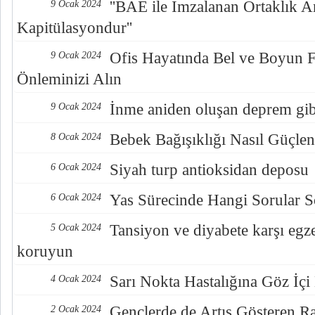
''BAE ile İmzalanan Ortaklık A
9 Ocak 2024
Kapitülasyondur''
Ofis Hayatında Bel ve Boyun Fı
9 Ocak 2024
Önleminizi Alın
İnme aniden oluşan deprem gib
9 Ocak 2024
Bebek Bağışıklığı Nasıl Güçlen
8 Ocak 2024
Siyah turp antioksidan deposu
6 Ocak 2024
Yas Sürecinde Hangi Sorular 
6 Ocak 2024
Tansiyon ve diyabete karşı egze
5 Ocak 2024
koruyun
Sarı Nokta Hastalığına Göz İçi
4 Ocak 2024
Gençlerde de Artış Gösteren R
2 Ocak 2024