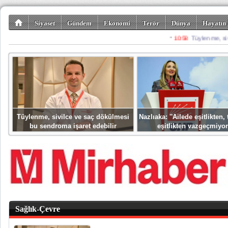
Siyaset
Gündem
Ekonomi
Terör
Dünya
Hayatın 
Kültür-Sanat
Bilim-Teknoloji
Gezi-Turizm
Spor
Misafir K
Tüylenme, sivilce ve saç dökülmesi
Nazlıaka: ''Ailede eşitlikten
bu sendroma işaret edebilir
eşitlikten vazgeçmiyor
Sağlık-Çevre