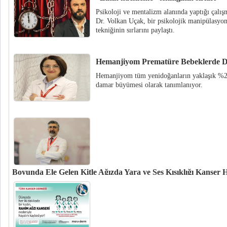
Psikoloji ve mentalizm alanında yaptığı çalış
Dr. Volkan Uçak, bir psikolojik manipülasyon
tekniğinin sırlarını paylaştı.
Hemanjiyom Prematüre Bebeklerde 
Hemanjiyom tüm yenidoğanların yaklaşık %2-
damar büyümesi olarak tanımlanıyor.
Boyunda Ele Gelen Kitle Ağızda Yara ve Ses Kısıklığı Kanser H
Tüm vücut kanserlerinin yüzde 9’unu, kanser kaynaklı ölümlerin ise yüzde
oluşturuyor.