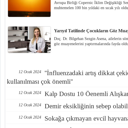
Avrupa Birliği Copernic İklim Değişikliği Se
muhtemelen 100 bin yıldaki en sıcak yılı old
Yarıyıl Tatilinde Çocukların Göz Muay
Doç. Dr. Bilgehan Sezgin Asena, ailelerin sömes
göz muayenelerini yaptırmalarında fayda old
''İnfluenzadaki artış dikkat çek
12 Ocak 2024
kullanılması çok önemli''
Kalp Dostu 10 Öenemli Alışka
12 Ocak 2024
Demir eksikliğinin sebep olabile
12 Ocak 2024
Sokağa çıkmayan evcil hayvana 
12 Ocak 2024