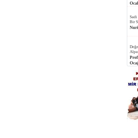
Ocak
Sadi
Bir 
Nur
Değe
Alpa
Prof
Ocağ