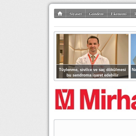
Siyaset
Gündem
Ekonomi
T
Kültür-Sanat
Bilim-Teknoloji
Gezi-Tu
Tüylenme, sivilce ve saç dökülmesi
Na
bu sendroma işaret edebilir