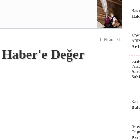
Başb
Hak
SOY
11 Nisan 2009
ARI
Arif
 Haber'e Değer
Stra
Parad
Anat
Sab
Kale
Bütü
Rusy
Düşü
Pro