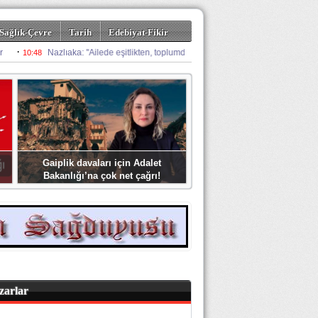
Sağlık-Çevre
Tarih
Edebiyat-Fikir
Gaiplik davaları için Adalet
Bakanlığı’na çok net çağrı!
zarlar