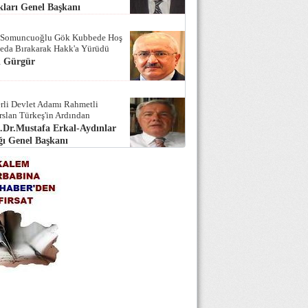
ları Genel Başkanı
 Somuncuoğlu Gök Kubbede Hoş
Seda Bırakarak Hakk'a Yürüdü
i Gürgür
rli Devlet Adamı Rahmetli
rslan Türkeş'in Ardından
.Dr.Mustafa Erkal-Aydınlar
ı Genel Başkanı