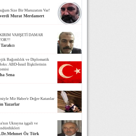
uğum Size Bir Maruzatım Var!
verdi Murat Merdamert
KIRIM VAHŞETİ DAMAR
YOR!!!
 Tarakcı
tejik Bağımlılık ve Diplomatik
oks: ABD-İsrail İlişkilerinin
omisi
iha Sena
miyle Mir Haber'e Değer Katanlar
n Yazarlar
a'nın Ukrayna işgali ve
ndürdükleri
f.Dr.Mehmet Öz Türk