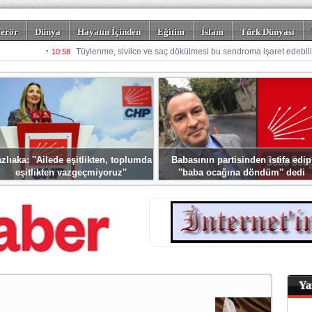
erör
Dünya
Hayatın İçinden
Eğitim
İslam
Türk Dünyası
rizm
Spor
Misafir Kalem
Foto Galeriler
zlıaka: ''Ailede eşitlikten, toplumda
Babasının partisinden istifa edip
eşitlikten vazgeçmiyoruz''
''baba ocağına döndüm'' dedi
Ya