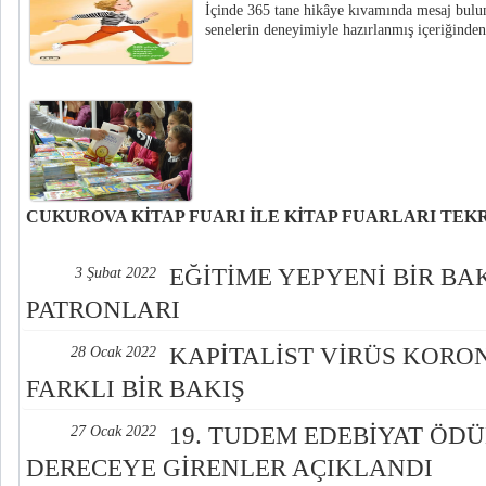
İçinde 365 tane hikâye kıvamında mesaj bulu
senelerin deneyimiyle hazırlanmış içeriğinden
ÇUKUROVA KİTAP FUARI İLE KİTAP FUARLARI TEK
Tüyap Adana Fuarcılık tarafından Türkiye Yayıncılar Birliği iş birliği ile 
Çukurova 14. Kitap Fuarı, 19-27 Şubat 2022 tarihleri arasında Tüyap Adan
EĞİTİME YEPYENİ BİR BAK
3 Şubat 2022
ve Kongre Merkezi’nde kapılarını açmak için gün sayıyor.
PATRONLARI
KAPİTALİST VİRÜS KORO
28 Ocak 2022
FARKLI BİR BAKIŞ
19. TUDEM EDEBİYAT ÖDÜ
27 Ocak 2022
DERECEYE GİRENLER AÇIKLANDI