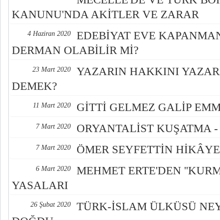
KANUNU'NDA AKİTLER VE ZARAR
EDEBİYAT EVE KAPANMAN
4 Haziran 2020
DERMAN OLABİLİR Mİ?
YAZARIN HAKKINI YAZA
23 Mart 2020
DEMEK?
GİTTİ GELMEZ GALİP EMMİ
11 Mart 2020
ORYANTALİST KUŞATMA - 
7 Mart 2020
ÖMER SEYFETTİN HİKÂYE
7 Mart 2020
MEHMET ERTE'DEN ''KURMA
6 Mart 2020
YASALARI
TÜRK-İSLAM ÜLKÜSÜ NE
26 Şubat 2020