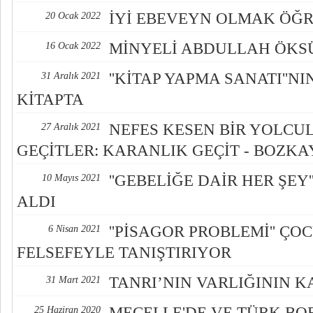
İYİ EBEVEYN OLMAK ÖĞR
20 Ocak 2022
MİNYELİ ABDULLAH ÖKS
16 Ocak 2022
''KİTAP YAPMA SANATI''NI
31 Aralık 2021
KİTAPTA
NEFES KESEN BİR YOLCU
27 Aralık 2021
GEÇİTLER: KARANLIK GEÇİT - BOZKA
''GEBELİĞE DAİR HER ŞEY
10 Mayıs 2021
ALDI
''PİSAGOR PROBLEMİ'' ÇO
6 Nisan 2021
FELSEFEYLE TANIŞTIRIYOR
TANRI’NIN VARLIĞININ K
31 Mart 2021
MECELLE'DE VE TÜRK BO
25 Haziran 2020