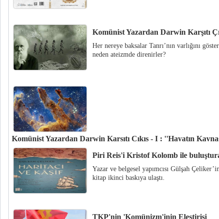
Komünist Yazardan Darwin Karşıtı Çıkı
Her nereye baksalar Tanrı’nın varlığını göstere
neden ateizmde direnirler?
Komünist Yazardan Darwin Karşıtı Çıkış - I : ''Hayatın Kaynağ
''Gözümüzle gördüğümüz şeylerin hiçbiri “Yaratıcı” değildir. “Yaratıcı”
Piri Reis'i Kristof Kolomb ile buluştu
başka, onlardan üstün bir varlıktır. Kendisi görünmeyen fakat yarattığı her 
Yazar ve belgesel yapımcısı Gülşah Çeliker’in
görünen bir varlık…''
kitap ikinci baskıya ulaştı.
TKP'nin 'Komünizm'inin Eleştirisi