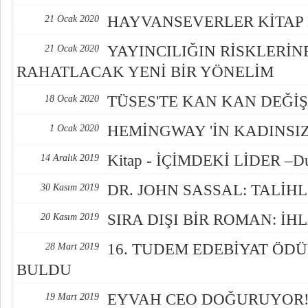
HAYVANSEVERLER KİTAP 
21 Ocak 2020
YAYINCILIĞIN RİSKLERİN
21 Ocak 2020
RAHATLACAK YENİ BİR YÖNELİM
TÜSES'TE KAN KAN DEĞİŞ
18 Ocak 2020
HEMİNGWAY 'İN KADINSI
1 Ocak 2020
Kitap - İÇİMDEKİ LİDER –Du
14 Aralık 2019
DR. JOHN SASSAL: TALİHL
30 Kasım 2019
SIRA DIŞI BİR ROMAN: İH
20 Kasım 2019
16. TUDEM EDEBİYAT ÖDÜ
28 Mart 2019
BULDU
EYVAH CEO DOĞURUYOR! 
19 Mart 2019