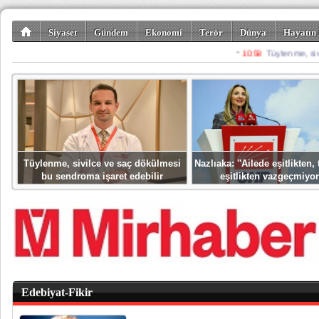
Siyaset
Gündem
Ekonomi
Terör
Dünya
Hayatın 
Kültür-Sanat
Bilim-Teknoloji
Gezi-Turizm
Spor
Misafir K
Tüylenme, sivilce ve saç dökülmesi
Nazlıaka: ''Ailede eşitlikten
bu sendroma işaret edebilir
eşitlikten vazgeçmiyor
Edebiyat-Fikir