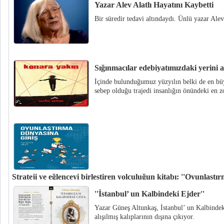
Yazar Alev Alatlı Hayatını Kaybetti
Bir süredir tedavi altındaydı. Ünlü yazar Alev 
Sığınmacılar edebiyatımızdaki yerini a
İçinde bulunduğumuz yüzyılın belki de en bü
sebep olduğu trajedi insanlığın önündeki en zo
Strateji ve eğlenceyi birleştiren yolculuğun kitabı: ''Oyunlaştı
Inooster’ın danışmanlığında, Tefrika Yayınları tarafından yayımlanan “Oy
''İstanbul’ un Kalbindeki Ejder''
Dünyasına Giriş”, oyunlaştırmanın gücünü anlamak ve uygulamak isteyen h
Yazar Güneş Altunkaş, İstanbul’ un Kalbindek
niteliği taşıyor.
alışılmış kalıplarının dışına çıkıyor.