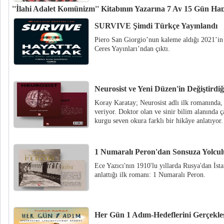
''İlahi Adalet Komünizm'' Kitabının Yazarına 7 Ay 15 Gün Hapi
“İlahi Adalet Komünizm” kitabının yazarı Osman Akyol’a, “halkın bir kesi
SURVIVE Şimdi Türkçe Yayınlandı
alenen aşağılamaktan” 7 ay 15 gün hapis cezası verildi.
Piero San Giorgio’nun kaleme aldığı 202
Ceres Yayınları’ndan çıktı.
Neurosist ve Yeni Düzen'in Değiştirdiğ
Koray Karatay; Neurosist adlı ilk romanında, 
veriyor. Doktor olan ve sinir bilim alanında 
kurgu seven okura farklı bir hikâye anlatıyor.
1 Numaralı Peron'dan Sonsuza Yolcu
Ece Yazıcı'nın 1910'lu yıllarda Rusya'dan İsta
anlattığı ilk romanı: 1 Numaralı Peron.
Her Gün 1 Adım-Hedeflerini Gerçekle