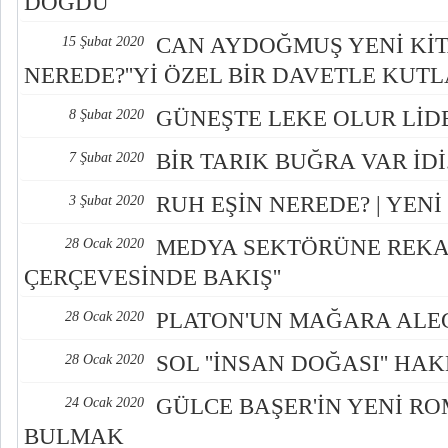
DOĞDU
CAN AYDOĞMUŞ YENİ KİTA
15 Şubat 2020
NEREDE?''Yİ ÖZEL BİR DAVETLE KUTL
GÜNEŞTE LEKE OLUR Lİ
8 Şubat 2020
BİR TARIK BUĞRA VAR İDİ.
7 Şubat 2020
RUH EŞİN NEREDE? | YENİ
3 Şubat 2020
MEDYA SEKTÖRÜNE REK
28 Ocak 2020
ÇERÇEVESİNDE BAKIŞ''
PLATON'UN MAĞARA ALE
28 Ocak 2020
SOL ''İNSAN DOĞASI'' HA
28 Ocak 2020
GÜLCE BAŞER'İN YENİ RO
24 Ocak 2020
BULMAK