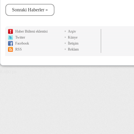
Sonraki Haberler »
Haber Bülteni eklentisi
Arşiv
Twitter
Künye
Facebook
İletişim
RSS
Reklam
8,680 µs