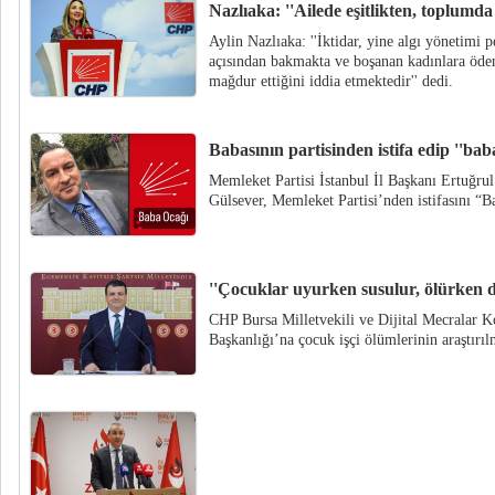
Nazlıaka: ''Ailede eşitlikten, toplumda
Aylin Nazlıaka: ''İktidar, yine algı yönetimi 
açısından bakmakta ve boşanan kadınlara öden
mağdur ettiğini iddia etmektedir'' dedi.
Babasının partisinden istifa edip ''ba
Memleket Partisi İstanbul İl Başkanı Ertuğr
Gülsever, Memleket Partisi’nden istifasını “
''Çocuklar uyurken susulur, ölürken de
CHP Bursa Milletvekili ve Dijital Mecrala
Başkanlığı’na çocuk işçi ölümlerinin araştırıl