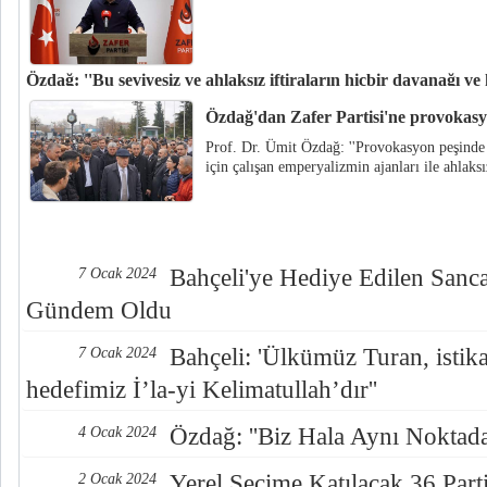
Özdağ: ''Bu seviyesiz ve ahlaksız iftiraların hiçbir dayanağı ve 
Zafer Partisi Genel Başkanı Prof. Dr. Ümit Özdağ, Zafer Partisi’ne yöneli
Özdağ'dan Zafer Partisi'ne provokasy
verdi.
Prof. Dr. Ümit Özdağ: ''Provokasyon peşinde
için çalışan emperyalizmin ajanları ile ahlaksı
Bahçeli'ye Hediye Edilen Sancak
7 Ocak 2024
Gündem Oldu
Bahçeli: 'Ülkümüz Turan, istik
7 Ocak 2024
hedefimiz İ’la-yi Kelimatullah’dır''
Özdağ: ''Biz Hala Aynı Noktada
4 Ocak 2024
Yerel Seçime Katılacak 36 Part
2 Ocak 2024