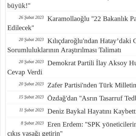
büyük!''
Karamollaoğlu ''22 Bakanlık Pa
26 Şubat 2023
Edilecek''
Kılıçdaroğlu'ndan Hatay’daki C
20 Şubat 2023
Sorumluluklarının Araştırılması Talimatı
Demokrat Partili İlay Aksoy H
20 Şubat 2023
Cevap Verdi
Zafer Partisi'nden Türk Milleti
20 Şubat 2023
Özdağ'dan ''Asrın Tasarruf Tedbi
15 Şubat 2023
Deniz Baykal Hayatını Kaybett
11 Şubat 2023
Eren Erdem: ''SPK yöneticileri
8 Şubat 2023
çıkış yasağı getirin''