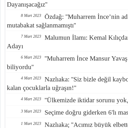
Dayanışacağız''
Özdağ: ''Muharrem İnce’nin ada
8 Mart 2023
mutabakat sağlanmamıştı''
Malumun İlamı: Kemal Kılıçd
7 Mart 2023
Adayı
''Muharrem İnce Mansur Yavaş’
6 Mart 2023
biliyordu''
Nazlıaka: ''Siz bizle değil kayb
4 Mart 2023
kalan çocuklarla uğraşın!''
''Ülkemizde iktidar sorunu yok,
4 Mart 2023
Seçime doğru giderken 6'lı mas
3 Mart 2023
Nazlıaka; ''Acımız büyük elbet
1 Mart 2023