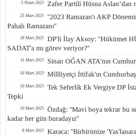
Zafer Partili Hüsna Aslan’dan 
3 Nisan 2023
''2023 Ramazan'ı AKP Dönemin
25 Mart 2023
Pahalı Ramazanı''
DP'li İlay Aksoy: ''Hükümet
18 Mart 2023
SADAT'a mı görev veriyor?''
Sinan OĞAN ATA'nın Cumhurb
11 Mart 2023
Millliyetçi İttifak'ın Cumhurb
10 Mart 2023
Tek Seferlik Ek Vergiye DP İst
10 Mart 2023
Tepki
Özdağ: ''Mavi boya tekrar bu s
10 Mart 2023
kadar her gün buradayız''
Karaca: ''Birbirimize 'Yas'lana
8 Mart 2023