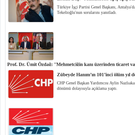
Türkiye İşçi Partisi Genel Başkanı, Antalya'
Tekelioğlu'nun sorularını yanıtladı.
Prof. Dr. Ümit Özdağ: ''Mehmetçiğin kanı üzerinden ticaret y
Zafer Partisi Genel Başkanı Prof. Dr. Ümit Özdağ, Adana’da basın toplantı
Zübeyde Hanım’ın 101’inci ölüm yıl
CHP Genel Başkan Yardımcısı Aylin Nazlıaka
dönümü dolayısıyla açıklama yaptı.