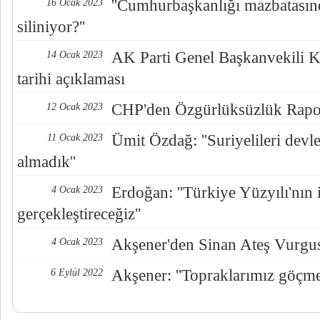
''Cumhurbaşkanlığı mazbatasın
16 Ocak 2023
siliniyor?''
AK Parti Genel Başkanvekili K
14 Ocak 2023
tarihi açıklaması
CHP'den Özgürlüksüzlük Rap
12 Ocak 2023
Ümit Özdağ: ''Suriyelileri devl
11 Ocak 2023
almadık''
Erdoğan: ''Türkiye Yüzyılı'nın i
4 Ocak 2023
gerçekleştireceğiz''
Akşener'den Sinan Ateş Vurgu
4 Ocak 2023
Akşener: ''Topraklarımız göçm
6 Eylül 2022