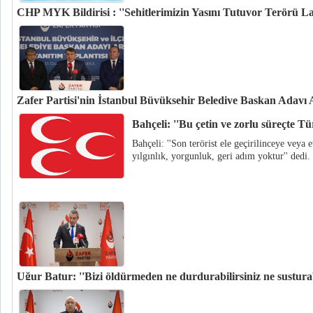
CHP MYK Bildirisi : ''Şehitlerimizin Yasını Tutuyor Terörü La
CHP MYK, Irak’ın kuzeyindeki Pençe – Kilit Harekat Bölgesinden gelen 9 şe
yayınladı. İşte o bildiri:
Zafer Partisi'nin İstanbul Büyükşehir Belediye Başkan Aday
Zafer Partisi'nin İstanbul Büyükşehir Belediye Başkan Adayı Ülkü Ocaklar
Bahçeli: ''Bu çetin ve zorlu süreçte Türk
Azmi Karamahmutoğlu oldu
Bahçeli: ''Son terörist ele geçirilinceye veya e
yılgınlık, yorgunluk, geri adım yoktur'' dedi.
Uğur Batur: ''Bizi öldürmeden ne durdurabilirsiniz ne susturabi
Zafer Partisi Sözcüsü Uğur Batur; ''Ülkemizin örtülü işgaline müsaade etm
sızan mafya ile de ajanlarla da mücadelemizi sonuna kadar sürdüreceğiz'' d