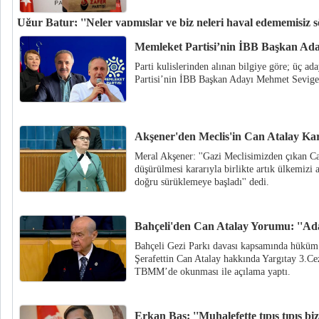
Uğur Batur; ''Neler yapmışlar ve biz neleri hayal edememişiz şö
Zafer Partisi Sözcüsü Uğur Batur, Cumhurbaşkanı Erdoğan'ın; “Bizim yap
Memleket Partisi’nin İBB Başkan Ad
bile edemezler” şeklindeki sözlerine yaptığı yazılı açıklama ile cevap verdi
Parti kulislerinden alınan bilgiye göre; üç a
Partisi’nin İBB Başkan Adayı Mehmet Sevige
Akşener'den Meclis'in Can Atalay Ka
Meral Akşener: ''Gazi Meclisimizden çıkan Can
düşürülmesi kararıyla birlikte artık ülkemizi 
doğru sürüklemeye başladı'' dedi.
Bahçeli'den Can Atalay Yorumu: ''Ada
Bahçeli Gezi Parkı davası kapsamında hüküm 
Şerafettin Can Atalay hakkında Yargıtay 3.Cez
TBMM’de okunması ile açılama yaptı.
Erkan Baş: ''Muhalefette tıpış tıpış biz