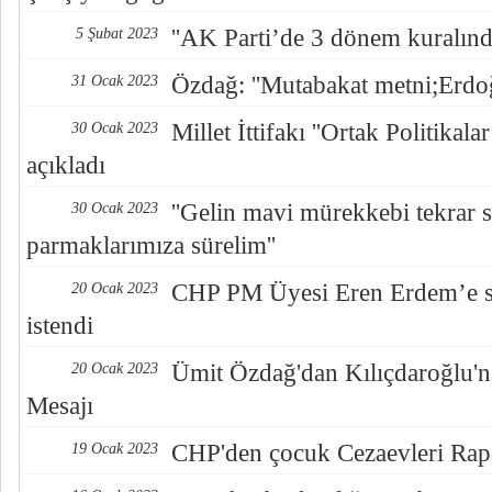
''AK Parti’de 3 dönem kuralında
5 Şubat 2023
Özdağ: ''Mutabakat metni;Erdo
31 Ocak 2023
Millet İttifakı ''Ortak Politikal
30 Ocak 2023
açıkladı
''Gelin mavi mürekkebi tekrar 
30 Ocak 2023
parmaklarımıza sürelim''
CHP PM Üyesi Eren Erdem’e si
20 Ocak 2023
istendi
Ümit Özdağ'dan Kılıçdaroğlu'na 
20 Ocak 2023
Mesajı
CHP'den çocuk Cezaevleri Rap
19 Ocak 2023