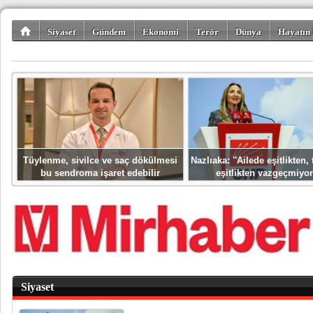
Siyaset
Gündem
Ekonomi
Terör
Dünya
Hayatın 
Kültür-Sanat
Bilim-Teknoloji
Gezi-Turizm
Spor
Misafir K
Tüylenme, sivilce ve saç dökülmesi
Nazlıaka: ''Ailede eşitlikten
bu sendroma işaret edebilir
eşitlikten vazgeçmiyor
Siyaset