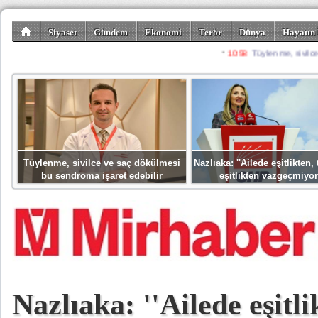
Siyaset
Gündem
Ekonomi
Terör
Dünya
Hayatın 
Kültür-Sanat
Bilim-Teknoloji
Gezi-Turizm
Spor
Misafir K
Tüylenme, sivilce ve saç dökülmesi
Nazlıaka: ''Ailede eşitlikten
bu sendroma işaret edebilir
eşitlikten vazgeçmiyor
Nazlıaka: ''Ailede eşitli