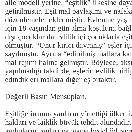
aile modeli yerine, “eşitlik” ilkesine day
getirilmiştir. Eşit mal paylaşımı ve nafaka 
düzenlemeler eklenmiştir. Evlenme yaşın
için 18 yaşından gün alma koşuluna bağla
dışı çocuklar da evlilik içi çocuklarla eşi
olmuştur. “Onur kırıcı davranış” eşler i
sayılmıştır. Ayrıca “edinilmiş mallara ka
mal rejimi haline gelmiştir. Böylece, aks
yapılmadığı takdirde, eşlerin evlilik birli
edindikleri mallara diğer eş ortaktır.
Değerli Basın Mensupları,
Eşitliğe inanmayanların yönettiği ülkemi
hakları ve laiklik büyük tehdit altındadır
kadınların canları pahasına bedel ödeyer