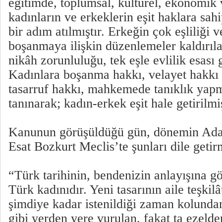
eğitimde, toplumsal, kültürel, ekonomik
kadınların ve erkeklerin eşit haklara sah
bir adım atılmıştır. Erkeğin çok eşliliği ve
boşanmaya ilişkin düzenlemeler kaldırılar
nikâh zorunluluğu, tek eşle evlilik esası g
Kadınlara boşanma hakkı, velayet hakkı 
tasarruf hakkı, mahkemede tanıklık yapm
tanınarak; kadın-erkek eşit hale getirilmiş
Kanunun görüşüldüğü gün, dönemin Ad
Esat Bozkurt Meclis’te şunları dile getirm
“Türk tarihinin, bendenizin anlayışına gö
Türk kadınıdır. Yeni tasarının aile teşkil
şimdiye kadar istenildiği zaman kolundan 
gibi yerden yere vurulan, fakat ta ezeld