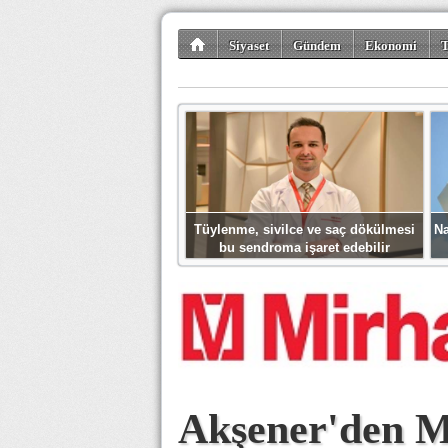
Siyaset
Gündem
Ekonomi
T
Kültür-Sanat
Bilim-Teknoloji
Gezi-Tu
Tüylenme, sivilce ve saç dökülmesi
Na
bu sendroma işaret edebilir
Akşener'den Me