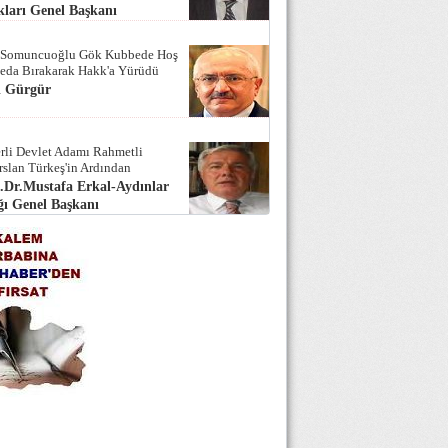
ları Genel Başkanı
 Somuncuoğlu Gök Kubbede Hoş
Seda Bırakarak Hakk'a Yürüdü
i Gürgür
rli Devlet Adamı Rahmetli
rslan Türkeş'in Ardından
.Dr.Mustafa Erkal-Aydınlar
ı Genel Başkanı