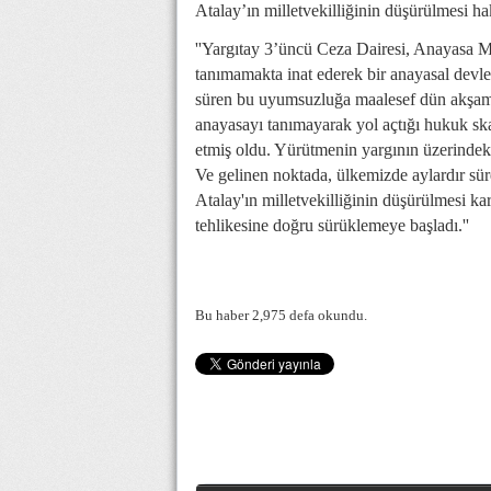
Atalay’ın milletvekilliğinin düşürülmesi h
''Yargıtay 3’üncü Ceza Dairesi, Anayasa Ma
tanımamakta inat ederek bir anayasal devlet
süren bu uyumsuzluğa maalesef dün akşam 
anayasayı tanımayarak yol açtığı hukuk sk
etmiş oldu. Yürütmenin yargının üzerindeki
Ve gelinen noktada, ülkemizde aylardır sü
Atalay'ın milletvekilliğinin düşürülmesi kar
tehlikesine doğru sürüklemeye başladı.''
Bu haber 2,975 defa okundu.