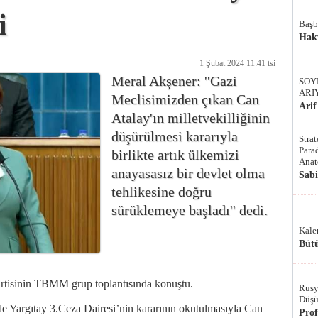
i
Başb
Hak
1 Şubat 2024 11:41 tsi
Meral Akşener: ''Gazi
SOY
ARI
Meclisimizden çıkan Can
Arif
Atalay'ın milletvekilliğinin
düşürülmesi kararıyla
Stra
Parad
birlikte artık ülkemizi
Anat
anayasasız bir devlet olma
Sab
tehlikesine doğru
sürüklemeye başladı'' dedi.
Kale
Bütü
artisinin TBMM grup toplantısında konuştu.
Rusy
Düşü
e Yargıtay 3.Ceza Dairesi’nin kararının okutulmasıyla Can
Pro