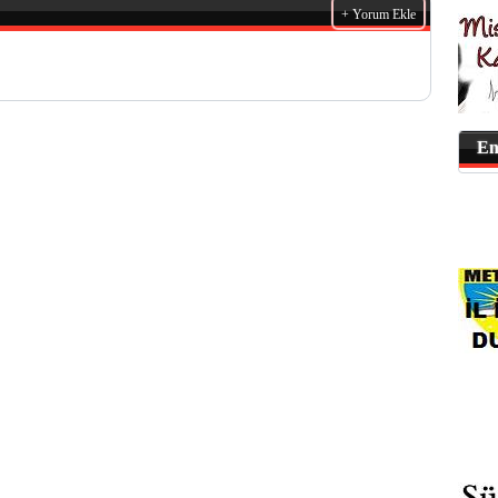
+ Yorum Ekle
En