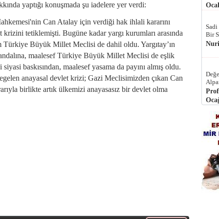
akkında yaptığı konuşmada şu iadelere yer verdi:
Ocak
hkemesi'nin Can Atalay için verdiği hak ihlali kararını
Sadi
 krizini tetiklemişti. Bugüne kadar yargı kurumları arasında
Bir 
Nur
Türkiye Büyük Millet Meclisi de dahil oldu. Yargıtay’ın
andalına, maalesef Türkiye Büyük Millet Meclisi de eşlik
 siyasi baskısından, maalesef yasama da payını almış oldu.
Değe
regelen anayasal devlet krizi; Gazi Meclisimizden çıkan Can
Alpa
arıyla birlikte artık ülkemizi anayasasız bir devlet olma
Prof
Ocağ