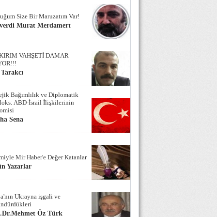
uğum Size Bir Maruzatım Var!
verdi Murat Merdamert
KIRIM VAHŞETİ DAMAR
YOR!!!
 Tarakcı
tejik Bağımlılık ve Diplomatik
oks: ABD-İsrail İlişkilerinin
omisi
iha Sena
miyle Mir Haber'e Değer Katanlar
n Yazarlar
a'nın Ukrayna işgali ve
ndürdükleri
f.Dr.Mehmet Öz Türk