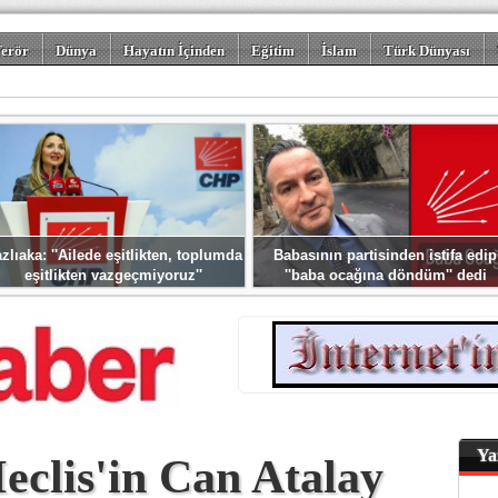
erör
Dünya
Hayatın İçinden
Eğitim
İslam
Türk Dünyası
rizm
Spor
Misafir Kalem
Foto Galeriler
zlıaka: ''Ailede eşitlikten, toplumda
Babasının partisinden istifa edip
eşitlikten vazgeçmiyoruz''
''baba ocağına döndüm'' dedi
Ya
clis'in Can Atalay