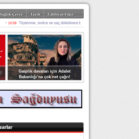
Sağlık-Çevre
Tarih
Edebiyat-Fikir
Gaiplik davaları için Adalet
Bakanlığı’na çok net çağrı!
zarlar