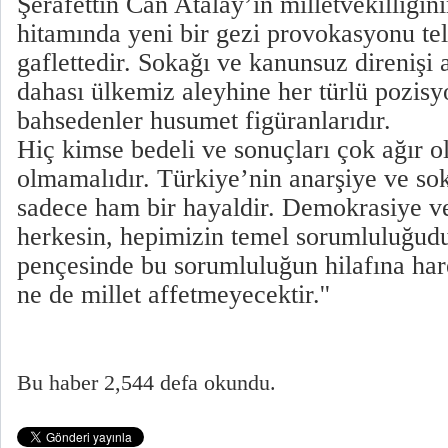
Şerafettin Can Atalay’ın milletvekilliğin
hitamında yeni bir gezi provokasyonu tel
gaflettedir. Sokağı ve kanunsuz direnişi 
dahası ülkemiz aleyhine her türlü pozis
bahsedenler husumet figüranlarıdır.
Hiç kimse bedeli ve sonuçları çok ağır ola
olmamalıdır. Türkiye’nin anarşiye ve sok
sadece ham bir hayaldir. Demokrasiye v
herkesin, hepimizin temel sorumluluğudu
pençesinde bu sorumluluğun hilafına hare
ne de millet affetmeyecektir.''
Bu haber 2,544 defa okundu.