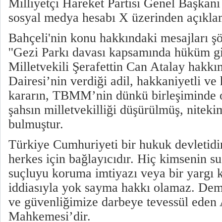
Milliyetçi Hareket Partisi Genel Başk
sosyal medya hesabı X üzerinden açıkl
Bahçeli'nin konu hakkındaki mesajları şö
''Gezi Parkı davası kapsamında hüküm g
Milletvekili Şerafettin Can Atalay hakkı
Dairesi’nin verdiği adil, hakkaniyetli ve
kararın, TBMM’nin dünkü birleşiminde o
şahsın milletvekilliği düşürülmüş, niteki
bulmuştur.
Türkiye Cumhuriyeti bir hukuk devletid
herkes için bağlayıcıdır. Hiç kimsenin s
suçluyu koruma imtiyazı veya bir yargı k
iddiasıyla yok sayma hakkı olamaz. Demo
ve güvenliğimize darbeye tevessül eden
Mahkemesi’dir.