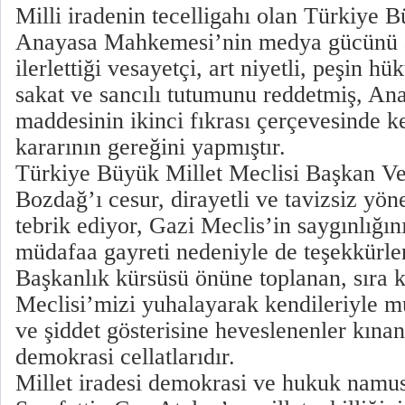
Milli iradenin tecelligahı olan Türkiye B
Anayasa Mahkemesi’nin medya gücünü a
ilerlettiği vesayetçi, art niyetli, peşin hü
sakat ve sancılı tutumunu reddetmiş, An
maddesinin ikinci fıkrası çerçevesinde
kararının gereğini yapmıştır.
Türkiye Büyük Millet Meclisi Başkan Ve
Bozdağ’ı cesur, dirayetli ve tavizsiz yö
tebrik ediyor, Gazi Meclis’in saygınlığı
müdafaa gayreti nedeniyle de teşekkürle
Başkanlık kürsüsü önüne toplanan, sıra 
Meclisi’mizi yuhalayarak kendileriyle 
ve şiddet gösterisine heveslenenler kın
demokrasi cellatlarıdır.
Millet iradesi demokrasi ve hukuk namus