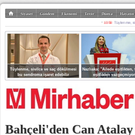
Siyaset
Gündem
Ekonomi
Terör
Dünya
Hayatın 
Kültür-Sanat
Bilim-Teknoloji
Gezi-Turizm
Spor
Misafir K
Tüylenme, sivilce ve saç dökülmesi
Nazlıaka: ''Ailede eşitlikten
bu sendroma işaret edebilir
eşitlikten vazgeçmiyor
Bahçeli'den Can Atala