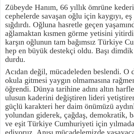
Zübeyde Hanım, 66 yıllık ömrüne kederi
cephelerde savaşan oğlu için kaygıyı, eş 
sığdırdı. Oğluna hasretle geçen yaşamınd
ağlamaktan kısmen görme yetisini yitirdi
karşın oğlunun tam bağımsız Türkiye Cu
hep en büyük destekçi oldu. Başı dimdik
durdu.
Acıdan değil, mücadeleden beslendi. O 
okula gitmesi yaygın olmamasına rağm
öğrendi. Dünya tarihine adını altın harfle
ulusun kaderini değiştiren lideri yetişt
güçlü karakteri her daim önümüzü aydın
yolundan giderek, çağdaş, demokratik, b
ve eşit Türkiye Cumhuriyeti için yılma
ediyoruz. Anısı mücadelemizde yaşayac