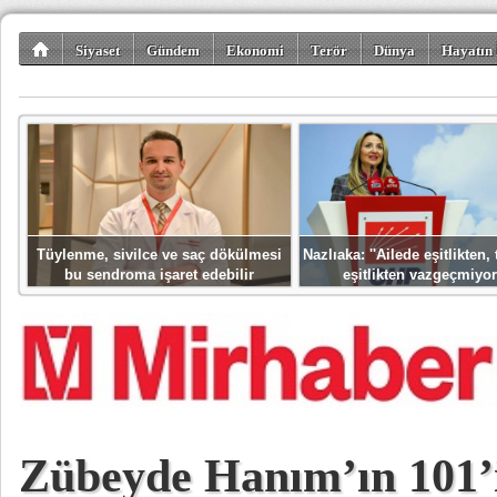
Siyaset
Gündem
Ekonomi
Terör
Dünya
Hayatın 
Kültür-Sanat
Bilim-Teknoloji
Gezi-Turizm
Spor
Misafir K
Tüylenme, sivilce ve saç dökülmesi
Nazlıaka: ''Ailede eşitlikten
bu sendroma işaret edebilir
eşitlikten vazgeçmiyor
Zübeyde Hanım’ın 101’i