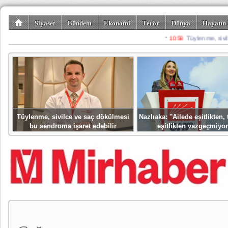
Siyaset
Gündem
Ekonomi
Terör
Dünya
Hayatın 
Kültür-Sanat
Bilim-Teknoloji
Gezi-Turizm
Spor
Misafir K
Tüylenme, sivilce ve saç dökülmesi
Nazlıaka: ''Ailede eşitlikten
bu sendroma işaret edebilir
eşitlikten vazgeçmiyor