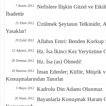
Nefislere İlişkin Güzel ve Etk
7 Kasım 2012
İbadettir
Üzülmek Şeytanın Telkinidir, 
21 Ekim 2012
Yasaklar!
Allahın Emri: Benden Korkup 
29 Eylül 2012
Hz. İsa İkinci Kez Yeryüzüne 
12 Ağustos 2012
Hz. İsa (as) Ölmedi!
28 Temmuz 2012
İman Edenler; Küfür, Müşrik v
18 Haziran 2012
Konuşmalarından Tanırlar
Kadrolu Din Adamı Olunmaz
5 Mayıs 2012
Bayanlarla Konuşmak Haram O
20 Nisan 2012