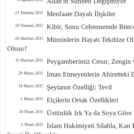
Allah'ın Sünneti Değişmiyor
Menfaate Dayalı İlişkiler
23 Temmuz 2011
Kibir, Sonu Cehennemde Bitece
10 Temmuz 2011
Müminlerin Hayatı Tekdüze Ol
26 Haziran 2011
Olsun?
Peygamberimiz Cesur, Zengin v
11 Haziran 2011
İman Etmeyenlerin Ahiretteki 
29 Mayıs 2011
Şeytanın Özelliği: Tevil
14 Mayıs 2011
Elçilerin Ortak Özellikleri
1 Mayıs 2011
Üstünlük Irk Ya da Soya Göre 
16 Nisan 2011
İslam Hakimiyeti Silahla, Kan 
2 Nisan 2011