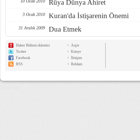
Rüya Dünya Ahiret
10 Ocak 2010
Kuran'da İstişarenin Önemi
3 Ocak 2010
Dua Etmek
31 Aralık 2009
Haber Bülteni eklentisi
Arşiv
Twitter
Künye
Facebook
İletişim
RSS
Reklam
14,423 µs