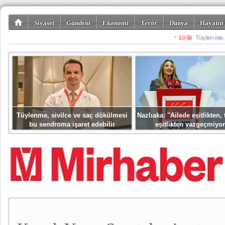
Siyaset
Gündem
Ekonomi
Terör
Dünya
Hayatın 
Kültür-Sanat
Bilim-Teknoloji
Gezi-Turizm
Spor
Misafir K
Tüylenme, sivilce ve saç dökülmesi
Nazlıaka: ''Ailede eşitlikten
bu sendroma işaret edebilir
eşitlikten vazgeçmiyor