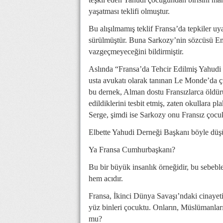
yaşatması teklifi olmuştur.
Bu alışılmamış teklif Fransa’da tepkiler u
sürülmüştür. Buna Sarkozy’nin sözcüsü Em
vazgeçmeyeceğini bildirmiştir.
Aslında “Fransa’da Tehcir Edilmiş Yahudi 
usta avukatı olarak tanınan Le Monde’da ç
bu dernek, Alman dostu Fransızlarca öldürül
edildiklerini tesbit etmiş, zaten okullara pl
Serge, şimdi ise Sarkozy onu Fransız çocuk
Elbette Yahudi Derneği Başkanı böyle düş
Ya Fransa Cumhurbaşkanı?
Bu bir büyük insanlık örneğidir, bu sebebl
hem acıdır.
Fransa, İkinci Dünya Savaşı’ndaki cinayet
yüz binleri çocuktu. Onların, Müslümanları
mu?