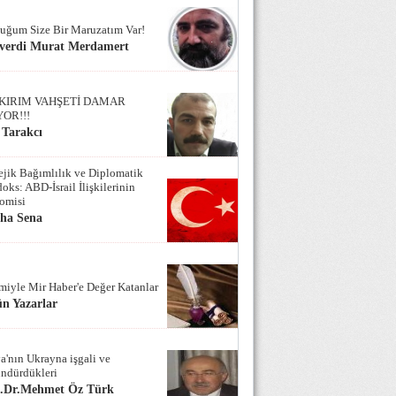
uğum Size Bir Maruzatım Var!
verdi Murat Merdamert
KIRIM VAHŞETİ DAMAR
YOR!!!
 Tarakcı
tejik Bağımlılık ve Diplomatik
oks: ABD-İsrail İlişkilerinin
omisi
iha Sena
miyle Mir Haber'e Değer Katanlar
n Yazarlar
a'nın Ukrayna işgali ve
ndürdükleri
f.Dr.Mehmet Öz Türk