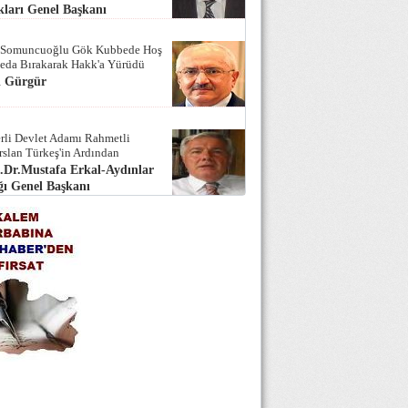
ları Genel Başkanı
 Somuncuoğlu Gök Kubbede Hoş
Seda Bırakarak Hakk'a Yürüdü
i Gürgür
rli Devlet Adamı Rahmetli
rslan Türkeş'in Ardından
.Dr.Mustafa Erkal-Aydınlar
ı Genel Başkanı