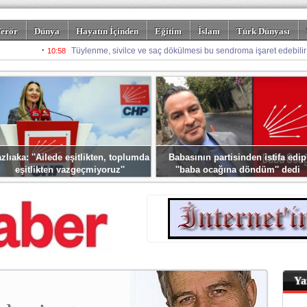
erör
Dünya
Hayatın İçinden
Eğitim
İslam
Türk Dünyası
rizm
Spor
Misafir Kalem
Foto Galeriler
zlıaka: ''Ailede eşitlikten, toplumda
Babasının partisinden istifa edip
eşitlikten vazgeçmiyoruz''
''baba ocağına döndüm'' dedi
Ya