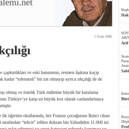
alemi.net
Başb
Hak
SOY
1 Ocak 1990
ARI
Arif
çılığı
Stra
Parad
Anat
Sab
çapkınlıkları ve eski hanımının, resmen âşıkına kaçıp
kadar “toleranslı” bir zat olmayıp ayrıca ırkçılığı ile de
arşı olmuş ve üstelik Türk milletine büyük bir karalama
Kale
asını Türkiye’ye karşı en büyük koz olarak canlandırmaya
Bütü
mıştır.
z ilk öğretim okullarında, her Fransız çocuğunun İkinci cihan
Rusy
Düşü
yi tarafından “tehcir” edilen doksan bin Yahudiden 11.000 ini
Pro
nevi evlat edinmesi ve onun hatırasını ruhunda koruması ve