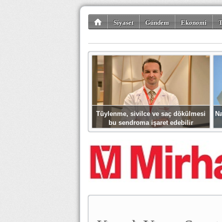
Siyaset
Gündem
Ekonomi
T
Kültür-Sanat
Bilim-Teknoloji
Gezi-Tu
Tüylenme, sivilce ve saç dökülmesi
Na
bu sendroma işaret edebilir