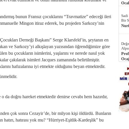
Ocak
Sadi
yandırmış bunun Fransız çocuklarını “Travmatize” edeceği ileri
Bir 
manuelle Mingon itiraz ederek, bu projeden Sarkozy’nin
Nur
Çocukları Derneği Başkanı” Serge Klarsfeld’in, şeytanın en
Değe
ıkan ve Sarkozy’yi alkışlayan yazısından öğrendiğimize göre
Alpa
en bu çocukların isimlerini, yaşlarını ve nerede nasıl yok
Prof
Ocağ
akalar çakılarak isimleri Jacques zamanında belirtilmiştir.
larını hafızalarına iyi etmekte olduğunu beyan etmektedir.
ünmelidir.
e o da doğru hareket etmektedir denirse cevabı hem hazırdır,
inden çok sonra Cezayir’de, bir milyon kişi öldürdü. Bunların
n hatırı, hatırası yok mu? “Hürriyet-Eşitlik-Kardeşlik” bu