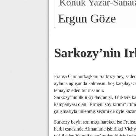
Konuk Yazar-Sanat
Ergun Göze
Sarkozy’nin Irk
Fransa Cumhurbaşkanı Sarkozy bey, sadece 
aylarca ağuşunda kalmasını hoş karşılayacak 
temayüz eden bir insandır.
Sarkozy’nin ilk ırkçı davranışı, Türklere k
kampanyası olan “Ermeni soy kırımı” iftir
çalışmasıyla ünlenmiş seçimi de öyle kazan
Sarkozy beyin son ırkçı hareketi ise Fransı
harbi esnasında Almanlarla işbirlikçi Vich
teşkil eden Yahudi çocuğundan birisini ma