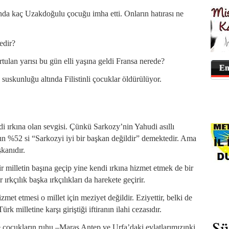
da kaç Uzakdoğulu çocuğu imha etti. Onların hatırası ne
edir?
tulan yarısı bu gün elli yaşına geldi Fransa nerede?
En
uskunluğu altında Filistinli çocuklar öldürülüyor.
di ırkına olan sevgisi. Çünkü Sarkozy’nin Yahudi asıllı
ın %52 si “Sarkozyi iyi bir başkan değildir” demektedir. Ama
kanıdır.
ir milletin başına geçip yine kendi ırkına hizmet etmek de bir
 ırkçılık başka ırkçılıkları da harekete geçirir.
met etmesi o millet için meziyet değildir. Eziyettir, belki de
k milletine karşı giriştiği iftiranın ilahi cezasıdır.
e çocukların ruhu –Maraş Antep ve Urfa’daki evlatlarımızınki