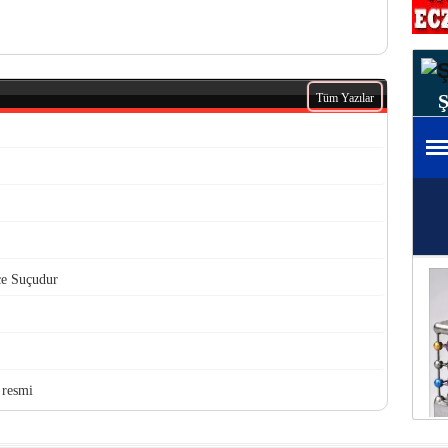
Tüm Yazılar
e Suçudur
 resmi