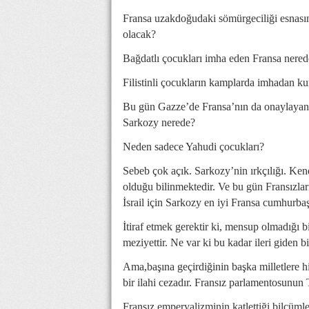
Fransa uzakdoğudaki sömürgeciliği esnasın
olacak?
Bağdatlı çocukları imha eden Fransa nered
Filistinli çocukların kamplarda imhadan kur
Bu gün Gazze’de Fransa’nın da onaylayan s
Sarkozy nerede?
Neden sadece Yahudi çocukları?
Sebeb çok açık. Sarkozy’nin ırkçılığı. Ken
olduğu bilinmektedir. Ve bu gün Fransızlar
İsrail için Sarkozy en iyi Fransa cumhurbaş
İtiraf etmek gerektir ki, mensup olmadığı b
meziyettir. Ne var ki bu kadar ileri giden bir
Ama,başına geçirdiğinin başka milletlere hiz
bir ilahi cezadır. Fransız parlamentosunun Tür
Fransız emperyalizminin katlettiği bilcüml