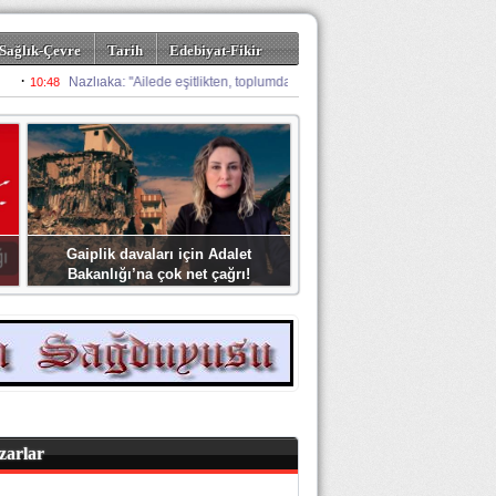
Sağlık-Çevre
Tarih
Edebiyat-Fikir
Gaiplik davaları için Adalet
Bakanlığı’na çok net çağrı!
zarlar