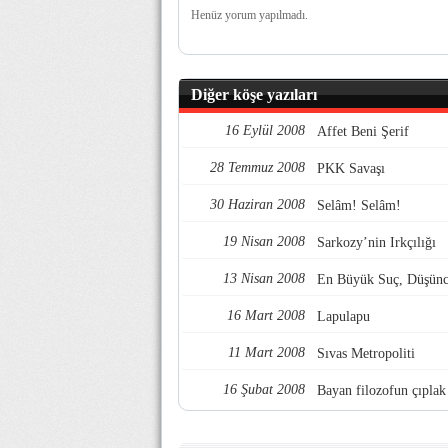
Henüz yorum yapılmadı.
Diğer köşe yazıları
16 Eylül 2008
Affet Beni Şerif
28 Temmuz 2008
PKK Savaşı
30 Haziran 2008
Selâm! Selâm!
19 Nisan 2008
Sarkozy’nin Irkçılığı
13 Nisan 2008
En Büyük Suç, Düşünc
16 Mart 2008
Lapulapu
11 Mart 2008
Sıvas Metropoliti
16 Şubat 2008
Bayan filozofun çıplak