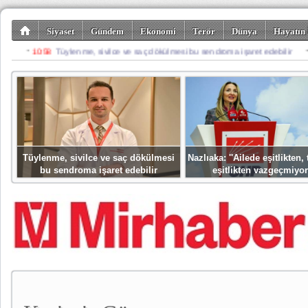
Siyaset
Gündem
Ekonomi
Terör
Dünya
Hayatın 
Kültür-Sanat
Bilim-Teknoloji
Gezi-Turizm
Spor
Misafir K
Tüylenme, sivilce ve saç dökülmesi
Nazlıaka: ''Ailede eşitlikten
bu sendroma işaret edebilir
eşitlikten vazgeçmiyor