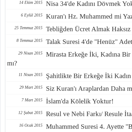
Nisa 34'de Kadını Dövmek Yo
14 Ekim 2015
Kuran'ı Hz. Muhammed mi Yaz
6 Eylül 2015
Tebliğden Ücret Almak Haksız 
25 Temmuz 2015
Talak Suresi 4'de "Henüz" Ade
8 Temmuz 2015
Mirasta Erkeğe İki, Kadına Bir
29 Nisan 2015
mı?
Şahitlikte Bir Erkeğe İki Kadı
11 Nisan 2015
Siz Kuran'ı Araplardan Daha mı
29 Mart 2015
İslam'da Kölelik Yoktur!
7 Mart 2015
Resul ve Nebi Farkı/ Resule İ
12 Şubat 2015
Muhammed Suresi 4. Ayette "B
16 Ocak 2015