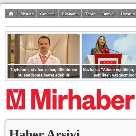
Siyaset
Gündem
Ekonomi
Terör
Dünya
Hayatın 
Kültür-Sanat
Bilim-Teknoloji
Gezi-Turizm
Spor
Misafir K
Tüylenme, sivilce ve saç dökülmesi
Nazlıaka: ''Ailede eşitlikten
bu sendroma işaret edebilir
eşitlikten vazgeçmiyor
Haber Arşivi