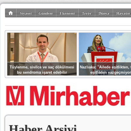
Siyaset
Gündem
Ekonomi
Terör
Dünya
Hayatın 
Kültür-Sanat
Bilim-Teknoloji
Gezi-Turizm
Spor
Misafir K
Tüylenme, sivilce ve saç dökülmesi
Nazlıaka: ''Ailede eşitlikten
bu sendroma işaret edebilir
eşitlikten vazgeçmiyor
Haber Arşivi