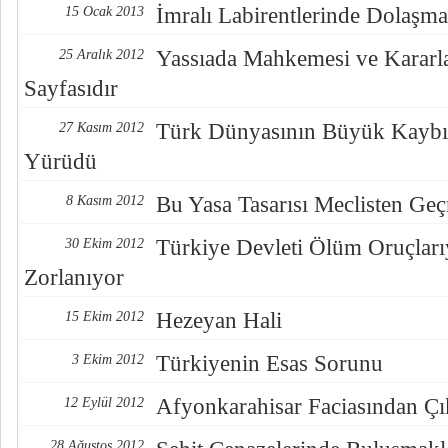
İmralı Labirentlerinde Dolaşm
15 Ocak 2013
Yassıada Mahkemesi ve Kararla
25 Aralık 2012
Sayfasıdır
Türk Dünyasının Büyük Kaybı
27 Kasım 2012
Yürüdü
Bu Yasa Tasarısı Meclisten Ge
8 Kasım 2012
Türkiye Devleti Ölüm Oruçlar
30 Ekim 2012
Zorlanıyor
Hezeyan Hali
15 Ekim 2012
Türkiyenin Esas Sorunu
3 Ekim 2012
Afyonkarahisar Faciasından Çık
12 Eylül 2012
28 Ağustos 2012