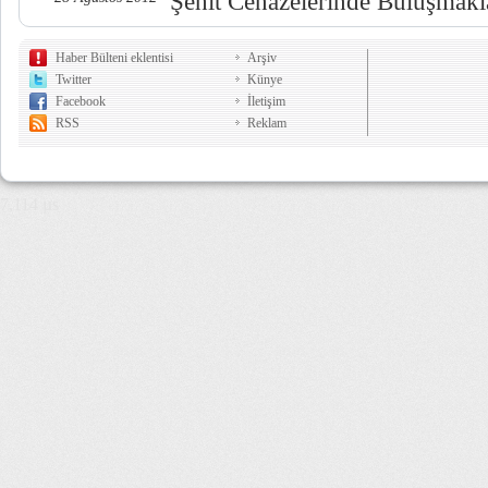
Şehit Cenazelerinde Buluşmak
Haber Bülteni eklentisi
Arşiv
Twitter
Künye
Facebook
İletişim
RSS
Reklam
7,114 µs