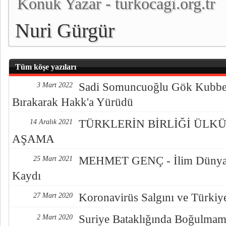
Konuk Yazar - turkocagi.org.tr
Nuri Gürgür
Tüm köşe yazıları
Sadi Somuncuoğlu Gök Kubbe
3 Mart 2022
Bırakarak Hakk'a Yürüdü
TÜRKLERİN BİRLİĞİ ÜLKÜ
14 Aralık 2021
AŞAMA
MEHMET GENÇ - İlim Dünyamı
25 Mart 2021
Kaydı
Koronavirüs Salgını ve Türkiy
27 Mart 2020
Suriye Bataklığında Boğulmam
2 Mart 2020