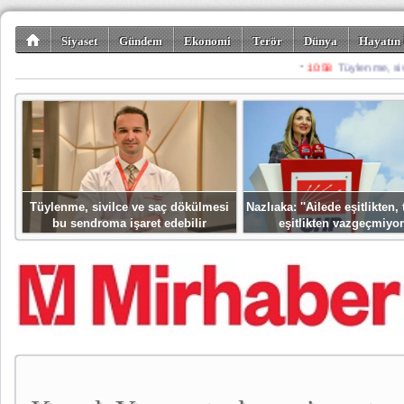
Siyaset
Gündem
Ekonomi
Terör
Dünya
Hayatın 
Kültür-Sanat
Bilim-Teknoloji
Gezi-Turizm
Spor
Misafir K
Tüylenme, sivilce ve saç dökülmesi
Nazlıaka: ''Ailede eşitlikten
bu sendroma işaret edebilir
eşitlikten vazgeçmiyor