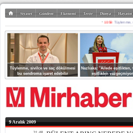
Siyaset
Gündem
Ekonomi
Terör
Dünya
Hayatın 
Kültür-Sanat
Bilim-Teknoloji
Gezi-Turizm
Spor
Misafir K
Tüylenme, sivilce ve saç dökülmesi
Nazlıaka: ''Ailede eşitlikten
bu sendroma işaret edebilir
eşitlikten vazgeçmiyor
9 Aralık 2009
21:48