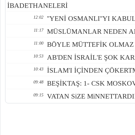
İBADETHANELERİ
''YENİ OSMANLI''YI KABU
12:02
MÜSLÜMANLAR NEDEN A
11:17
BÖYLE MÜTTEFİK OLMAZ
11:00
AB'DEN İSRAİL'E ŞOK KA
10:53
İSLAM'I İÇİNDEN ÇÖKER
10:43
BEŞİKTAŞ: 1- CSK MOSKOV
09:48
VATAN SiZE MiNNETTARDI
09:15