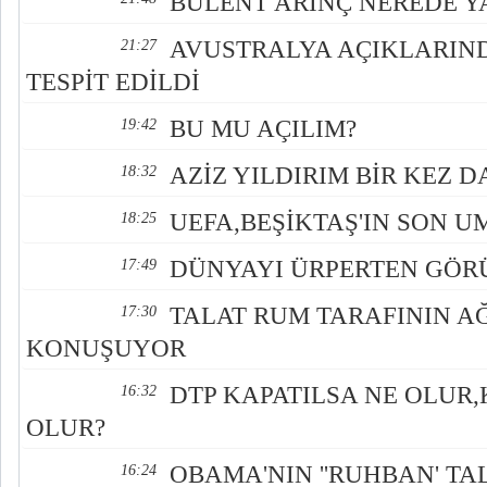
BÜLENT ARINÇ NEREDE Y
AVUSTRALYA AÇIKLARIN
21:27
TESPİT EDİLDİ
BU MU AÇILIM?
19:42
AZİZ YILDIRIM BİR KEZ 
18:32
UEFA,BEŞİKTAŞ'IN SON U
18:25
DÜNYAYI ÜRPERTEN GÖR
17:49
TALAT RUM TARAFININ AĞ
17:30
KONUŞUYOR
DTP KAPATILSA NE OLUR
16:32
OLUR?
OBAMA'NIN ''RUHBAN' TAL
16:24