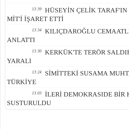
HÜSEYİN ÇELİK TARAF'I
13:39
MİT'İ İŞARET ETTİ
KILIÇDAROĞLU CEMAATL
13:34
ANLATTI
KERKÜK'TE TERÖR SALDIRI
13:30
YARALI
SİMİTTEKİ SUSAMA MUHT
13:24
TÜRKİYE
İLERİ DEMOKRASIDE BİR
13:03
SUSTURULDU