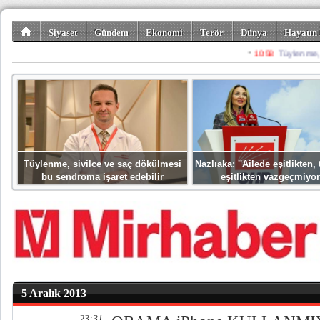
Siyaset
Gündem
Ekonomi
Terör
Dünya
Hayatın 
Kültür-Sanat
Bilim-Teknoloji
Gezi-Turizm
Spor
Misafir K
Tüylenme, sivilce ve saç dökülmesi
Nazlıaka: ''Ailede eşitlikten
bu sendroma işaret edebilir
eşitlikten vazgeçmiyor
5 Aralık 2013
23:31