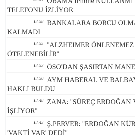
OBAMA iPhone KULLANMI
TELEFONU İZLİYOR
BANKALARA BORCU OLM
13:58
KALMADI
''ALZHEIMER ÖNLENEMEZ
13:55
ÖTELENEBİLİR''
ÖSO'DAN ŞASIRTAN MAN
13:52
AYM HABERAL VE BALBAY'
13:50
HAKLI BULDU
ZANA: ''SÜREÇ ERDOĞAN 
13:48
İŞLİYOR''
Ş.PERVER: ''ERDOĞAN KÜR
13:43
'VAKTİ VAR' DEDİ''