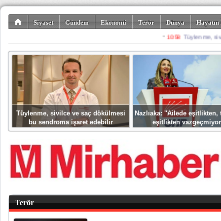
Siyaset
Gündem
Ekonomi
Terör
Dünya
Hayatın 
Kültür-Sanat
Bilim-Teknoloji
Gezi-Turizm
Spor
Misafir K
Tüylenme, sivilce ve saç dökülmesi
Nazlıaka: ''Ailede eşitlikten
bu sendroma işaret edebilir
eşitlikten vazgeçmiyor
Terör