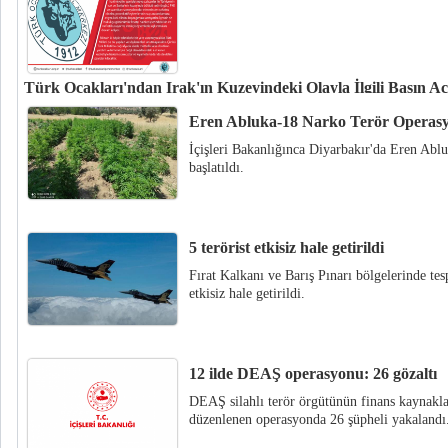
Türk Ocakları'ndan Irak'ın Kuzeyindeki Olayla İlgili Basın A
Bölücü terör örgütünün Irak'ın Dohuk Vilayeti’nin Zaho İlçesi’nde düzenled
Eren Abluka-18 Narko Terör Operasyo
halk üzerinden Türkiye'ye yönelik ortaya atılan iftiralara Türk Ocakları Ge
İçişleri Bakanlığınca Diyarbakır'da Eren Ab
tepki gösterdi.
başlatıldı.
5 terörist etkisiz hale getirildi
Fırat Kalkanı ve Barış Pınarı bölgelerinde te
etkisiz hale getirildi.
12 ilde DEAŞ operasyonu: 26 gözaltı
DEAŞ silahlı terör örgütünün finans kaynakla
düzenlenen operasyonda 26 şüpheli yakalandı