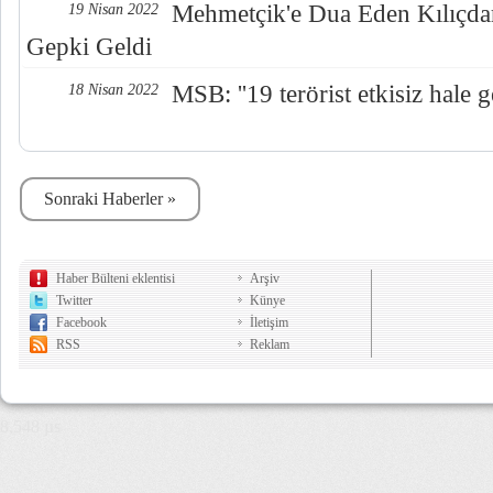
Mehmetçik'e Dua Eden Kılıçda
19 Nisan 2022
Gepki Geldi
MSB: ''19 terörist etkisiz hale get
18 Nisan 2022
Sonraki Haberler »
Haber Bülteni eklentisi
Arşiv
Twitter
Künye
Facebook
İletişim
RSS
Reklam
8,548 µs