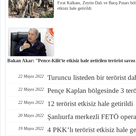
Fırat Kalkanı, Zeytin Dalı ve Barış Pınarı bö
etkisiz hale getirildi.
Bakan Akar: ''Pençe-Kilit'te etkisiz hale getirilen terörist sayısı 
Milli Savunma Bakanı Hulusi Akar, 5 askerin şehit olduğu saldırı sonrasınd
teröristin etkisiz hale getirildiğini operasyonda bugüne kadar etkisiz hale ge
Turuncu listeden bir terörist da
22 Mayıs 2022
geçtiğini bildirdi.
Pençe Kaplan bölgesinde 3 teröri
22 Mayıs 2022
12 terörist etkisiz hale getirildi
22 Mayıs 2022
Şanlıurfa merkezli FETÖ oper
20 Mayıs 2022
4 PKK’lı terörist etkisiz hale get
19 Mayıs 2022