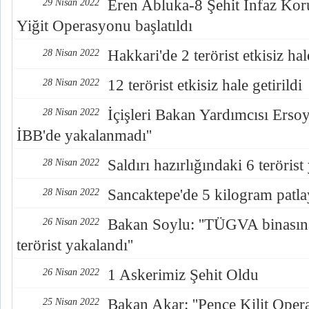
Eren Abluka-8 Şehit İnfaz K
29 Nisan 2022
Yiğit Operasyonu başlatıldı
Hakkari'de 2 terörist etkisiz hale
28 Nisan 2022
12 terörist etkisiz hale getirildi
28 Nisan 2022
İçişleri Bakan Yardımcısı Ersoy:
28 Nisan 2022
İBB'de yakalanmadı''
Saldırı hazırlığındaki 6 terörist
28 Nisan 2022
Sancaktepe'de 5 kilogram patlayı
28 Nisan 2022
Bakan Soylu: ''TÜGVA binasına
26 Nisan 2022
terörist yakalandı''
1 Askerimiz Şehit Oldu
26 Nisan 2022
Bakan Akar: ''Pençe Kilit Oper
25 Nisan 2022