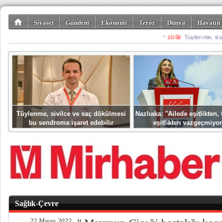
Siyaset
Gündem
Ekonomi
Terör
Dünya
Hayatın 
Kültür-Sanat
Bilim-Teknoloji
Gezi-Turizm
Spor
Misafir K
Tüylenme, sivilce ve saç dökülmesi
Nazlıaka: ''Ailede eşitlikten
bu sendroma işaret edebilir
eşitlikten vazgeçmiyor
Sağlık-Çevre
22 Mayıs 2022