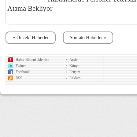
Atama Bekliyor
« Önceki Haberler
Sonraki Haberler »
Haber Bülteni eklentisi
Arşiv
Twitter
Künye
Facebook
İletişim
RSS
Reklam
8,770 µs