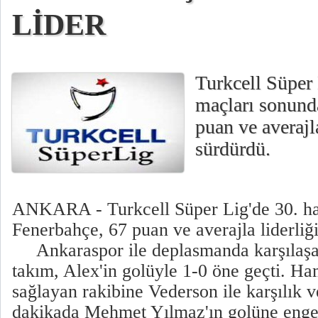
LİDER
Turkcell Süper 
maçları sonund
puan ve averajla
sürdürdü.
ANKARA - Turkcell Süper Lig'de 30. ha
Fenerbahçe, 67 puan ve averajla liderliğ
Ankaraspor ile deplasmanda karşılaşan 
takım, Alex'in golüyle 1-0 öne geçti. Hami
sağlayan rakibine Vederson ile karşılık 
dakikada Mehmet Yılmaz'ın golüne enge