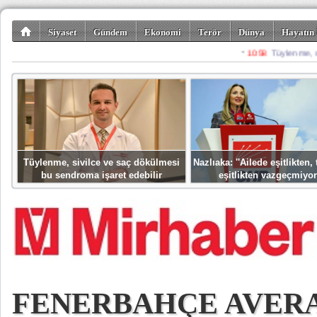
Siyaset
Gündem
Ekonomi
Terör
Dünya
Hayatın 
Kültür-Sanat
Bilim-Teknoloji
Gezi-Turizm
Spor
Misafir K
Tüylenme, sivilce ve saç dökülmesi
Nazlıaka: ''Ailede eşitlikten
bu sendroma işaret edebilir
eşitlikten vazgeçmiyor
FENERBAHÇE AVER