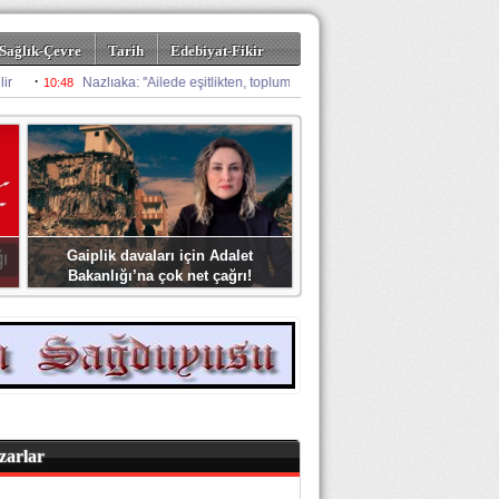
Sağlık-Çevre
Tarih
Edebiyat-Fikir
Gaiplik davaları için Adalet
Bakanlığı’na çok net çağrı!
zarlar