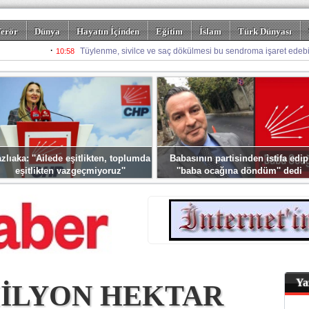
erör
Dünya
Hayatın İçinden
Eğitim
İslam
Türk Dünyası
rizm
Spor
Misafir Kalem
Foto Galeriler
zlıaka: ''Ailede eşitlikten, toplumda
Babasının partisinden istifa edip
eşitlikten vazgeçmiyoruz''
''baba ocağına döndüm'' dedi
Ya
 MİLYON HEKTAR