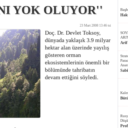
I YOK OLUYOR''
Başb
Hak
23 Mart 2008 13:46 tsi
Doç. Dr. Devlet Toksoy,
SOY
ARI
dünyada yaklaşık 3.9 milyar
Arif
hektar alan üzerinde yayılış
gösteren orman
Stra
Parad
ekosistemlerinin önemli bir
Anat
bölümünde tahribatın
Sab
devam ettiğini söyledi.
Kale
Bütü
Rusy
Düşü
Pro