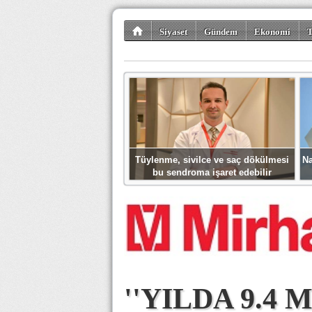
Siyaset
Gündem
Ekonomi
T
Kültür-Sanat
Bilim-Teknoloji
Gezi-Tu
Tüylenme, sivilce ve saç dökülmesi
Na
bu sendroma işaret edebilir
''YILDA 9.4