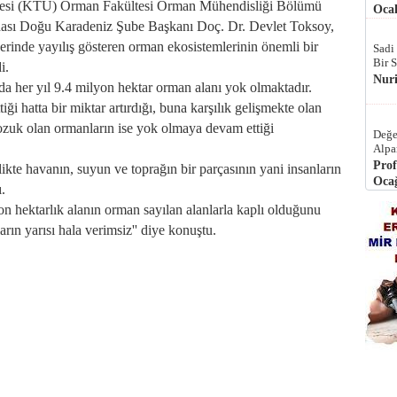
tesi (KTÜ) Orman Fakültesi Orman Mühendisliği Bölümü
Ocak
ası Doğu Karadeniz Şube Başkanı Doç. Dr. Devlet Toksoy,
erinde yayılış gösteren orman ekosistemlerinin önemli bir
Sadi
Bir 
i.
Nur
a her yıl 9.4 milyon hektar orman alanı yok olmaktadır.
ği hatta bir miktar artırdığı, buna karşılık gelişmekte olan
ozuk olan ormanların ise yok olmaya devam ettiği
Değe
Alpa
Prof
ikte havanın, suyun ve toprağın bir parçasının yani insanların
Ocağ
.
on hektarlık alanın orman sayılan alanlarla kaplı olduğunu
rın yarısı hala verimsiz'' diye konuştu.