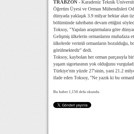
TRABZON -
Karadeniz Teknik Üniversi
Öğretim Üyesi ve Orman Mühendisleri Od
dünyada yaklaşık 3.9 milyar hektar alan üz
bölümünde tahribatın devam ettiğini söyled
Toksoy, "Yapılan araştırmalara göre dünyad
Gelişmiş ülkelerin ormanlarını muhafaza etti
ülkelerde verimli ormanların bozulduğu, b
görülmektedir" dedi.
Toksoy, kaybolan her orman parçasıyla birl
yaşam sigortasının yok olduğunu vurguladı
Türkiye'nin yüzde 27'sinin, yani 21.2 mily
ifade eden Toksoy, ''Ne yazık ki bu ormanla
Bu haber 1,150 defa okundu.