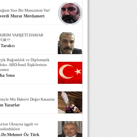
uğum Size Bir Maruzatım Var!
verdi Murat Merdamert
KIRIM VAHŞETİ DAMAR
YOR!!!
 Tarakcı
tejik Bağımlılık ve Diplomatik
oks: ABD-İsrail İlişkilerinin
omisi
iha Sena
miyle Mir Haber'e Değer Katanlar
n Yazarlar
a'nın Ukrayna işgali ve
ndürdükleri
f.Dr.Mehmet Öz Türk