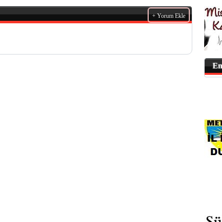
+ Yorum Ekle
En