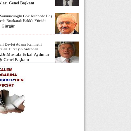
ları Genel Başkanı
 Somuncuoğlu Gök Kubbede Hoş
Seda Bırakarak Hakk'a Yürüdü
i Gürgür
rli Devlet Adamı Rahmetli
rslan Türkeş'in Ardından
.Dr.Mustafa Erkal-Aydınlar
ı Genel Başkanı