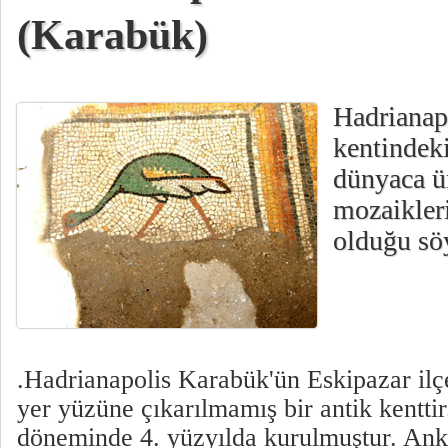
(Karabük)
Hadrianap
kentindek
dünyaca 
mozaikleri
olduğu sö
.Hadrianapolis Karabük'ün Eskipazar il
yer yüzüne çıkarılmamış bir antik kentti
döneminde 4. yüzyılda kurulmuştur. An