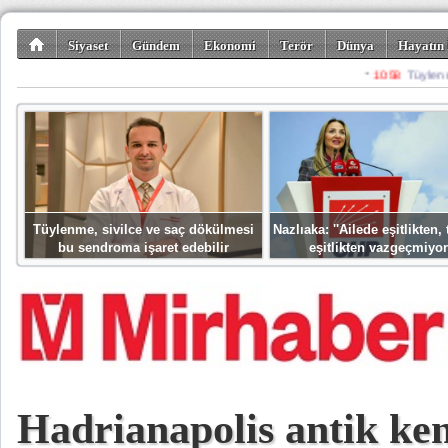
Siyaset
Gündem
Ekonomi
Terör
Dünya
Hayatın 
Kültür-Sanat
Bilim-Teknoloji
Gezi-Turizm
Spor
Misafir K
Tüylenme, sivilce ve saç dökülmesi
Nazlıaka: ''Ailede eşitlikten
bu sendroma işaret edebilir
eşitlikten vazgeçmiyor
Hadrianapolis antik ken