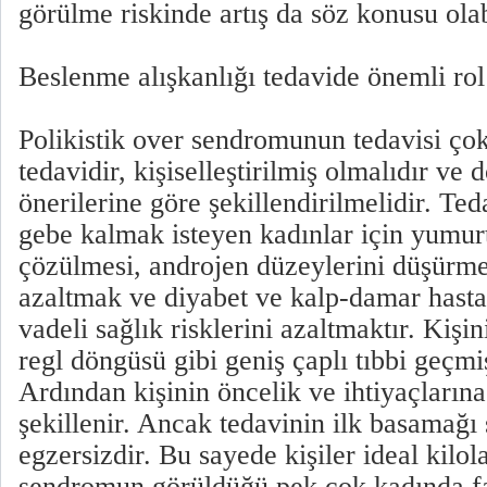
görülme riskinde artış da söz konusu olab
Beslenme alışkanlığı tedavide önemli ro
Polikistik over sendromunun tedavisi çok
tedavidir, kişiselleştirilmiş olmalıdır ve
önerilerine göre şekillendirilmelidir. Te
gebe kalmak isteyen kadınlar için yumu
çözülmesi, androjen düzeylerini düşürmek
azaltmak ve diyabet ve kalp-damar hastal
vadeli sağlık risklerini azaltmaktır. Kişi
regl döngüsü gibi geniş çaplı tıbbi geçmiş
Ardından kişinin öncelik ve ihtiyaçlarına
şekillenir. Ancak tedavinin ilk basamağı
egzersizdir. Bu sayede kişiler ideal kilol
sendromun görüldüğü pek çok kadında fa