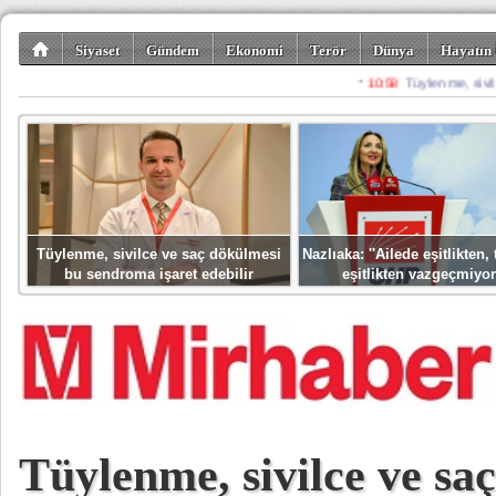
Siyaset
Gündem
Ekonomi
Terör
Dünya
Hayatın 
Kültür-Sanat
Bilim-Teknoloji
Gezi-Turizm
Spor
Misafir K
Tüylenme, sivilce ve saç dökülmesi
Nazlıaka: ''Ailede eşitlikten
bu sendroma işaret edebilir
eşitlikten vazgeçmiyor
Tüylenme, sivilce ve sa