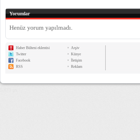
Yorumlar
Henüz yorum yapılmadı.
Haber Bülteni eklentisi
Arşiv
Twitter
Künye
Facebook
İletişim
RSS
Reklam
5,871 µs