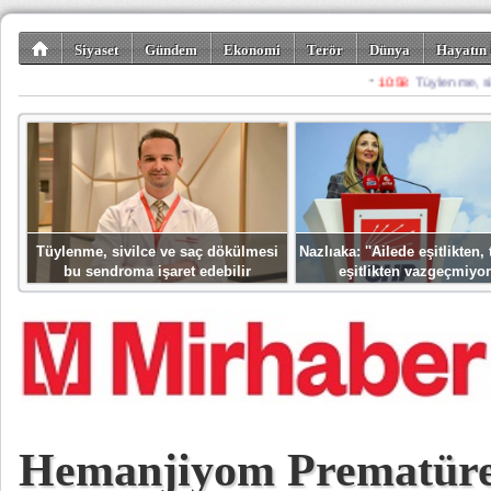
Siyaset
Gündem
Ekonomi
Terör
Dünya
Hayatın 
Kültür-Sanat
Bilim-Teknoloji
Gezi-Turizm
Spor
Misafir K
Tüylenme, sivilce ve saç dökülmesi
Nazlıaka: ''Ailede eşitlikten
bu sendroma işaret edebilir
eşitlikten vazgeçmiyor
Hemanjiyom Prematüre