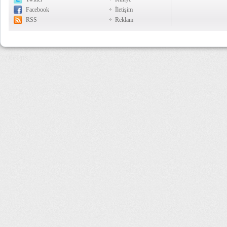
Facebook
İletişim
RSS
Reklam
7,964 µs