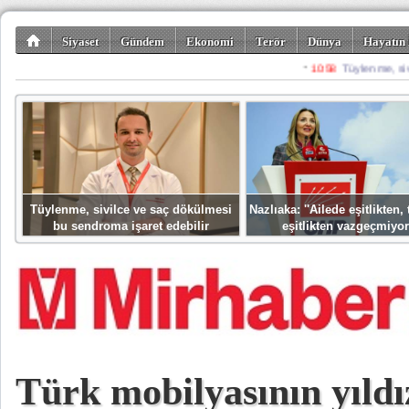
Siyaset
Gündem
Ekonomi
Terör
Dünya
Hayatın 
Kültür-Sanat
Bilim-Teknoloji
Gezi-Turizm
Spor
Misafir K
Tüylenme, sivilce ve saç dökülmesi
Nazlıaka: ''Ailede eşitlikten
bu sendroma işaret edebilir
eşitlikten vazgeçmiyor
Türk mobilyasının yıldı