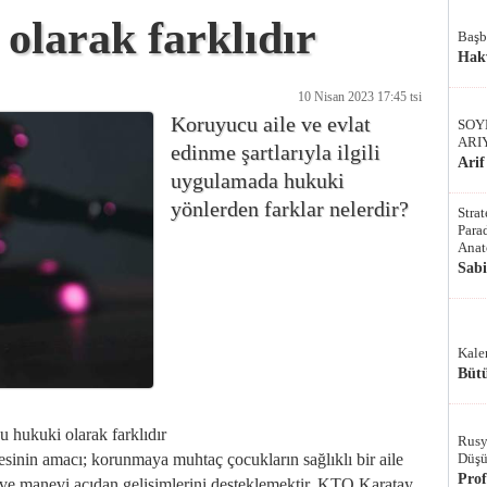
olarak farklıdır
Başb
Hak
10 Nisan 2023 17:45 tsi
Koruyucu aile ve evlat
SOY
ARI
edinme şartlarıyla ilgili
Arif
uygulamada hukuki
yönlerden farklar nelerdir?
Stra
Parad
Anat
Sab
Kale
Bütü
 hukuki olarak farklıdır
Rusy
Düşü
sinin amacı; korunmaya muhtaç çocukların sağlıklı bir aile
Pro
ve manevi açıdan gelişimlerini desteklemektir. KTO Karatay