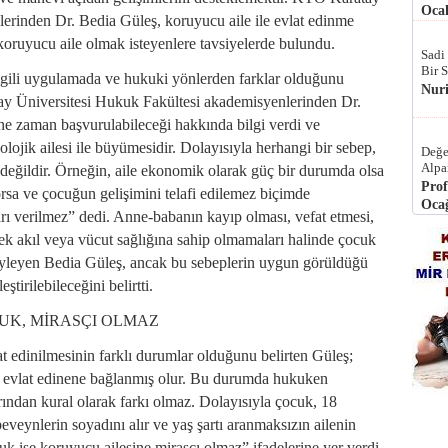
Ocak
erinden Dr. Bedia Güleş, koruyucu aile ile evlat edinme
k koruyucu aile olmak isteyenlere tavsiyelerde bulundu.
Sadi
Bir 
ilgili uygulamada ve hukuki yönlerden farklar olduğunu
Nur
y Üniversitesi Hukuk Fakültesi akademisyenlerinden Dr.
e zaman başvurulabileceği hakkında bilgi verdi ve
lojik ailesi ile büyümesidir. Dolayısıyla herhangi bir sebep,
Değe
Alpa
i değildir. Örneğin, aile ekonomik olarak güç bir durumda olsa
Prof
orsa ve çocuğun gelişimini telafi edilemez biçimde
Ocağ
ı verilmez” dedi. Anne-babanın kayıp olması, vefat etmesi,
cek akıl veya vücut sağlığına sahip olmamaları halinde çocuk
öyleyen Bedia Güleş, ancak bu sebeplerin uygun görüldüğü
tirilebileceğini belirtti.
UK, MİRASÇI OLMAZ
t edinilmesinin farklı durumlar olduğunu belirten Güleş;
e evlat edinene bağlanmış olur. Bu durumda hukuken
arından kural olarak farkı olmaz. Dolayısıyla çocuk, 18
veynlerin soyadını alır ve yaş şartı aranmaksızın ailenin
uk ise koruyucu ailesine mirasçı olmaz” ifadelerine yer verdi.