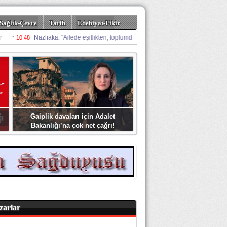
Sağlık-Çevre
Tarih
Edebiyat-Fikir
Gaiplik davaları için Adalet
Bakanlığı’na çok net çağrı!
zarlar