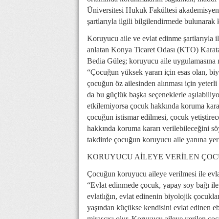
Üniversitesi Hukuk Fakültesi akademisyenl
şartlarıyla ilgili bilgilendirmede bulunara
Koruyucu aile ve evlat edinme şartlarıyla 
anlatan Konya Ticaret Odası (KTO) Karata
Bedia Güleş; koruyucu aile uygulamasına n
“Çocuğun yüksek yararı için esas olan, biyo
çocuğun öz ailesinden alınması için yeterl
da bu güçlük başka seçeneklerle aşılabiliy
etkilemiyorsa çocuk hakkında koruma karar
çocuğun istismar edilmesi, çocuk yetiştire
hakkında koruma kararı verilebileceğini s
takdirde çocuğun koruyucu aile yanına yerleş
KORUYUCU AİLEYE VERİLEN ÇOC
Çocuğun koruyucu aileye verilmesi ile evla
“Evlat edinmede çocuk, yapay soy bağı il
evlatlığın, evlat edinenin biyolojik çocukl
yaşından küçükse kendisini evlat edinen ebe
mirasçısı olur. Koruyucu aileye verilen çoc