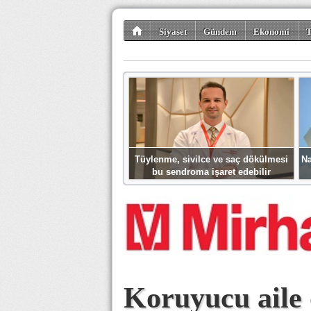
Siyaset
Gündem
Ekonomi
T
Kültür-Sanat
Bilim-Teknoloji
Gezi-Tu
Tüylenme, sivilce ve saç dökülmesi
Na
bu sendroma işaret edebilir
Koruyucu aile 