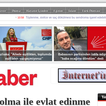
erör
Dünya
Hayatın İçinden
Eğitim
İslam
Türk Dünyası
rizm
Spor
Misafir Kalem
Foto Galeriler
zlıaka: ''Ailede eşitlikten, toplumda
Babasının partisinden istifa edip
eşitlikten vazgeçmiyoruz''
''baba ocağına döndüm'' dedi
Ya
olma ile evlat edinme