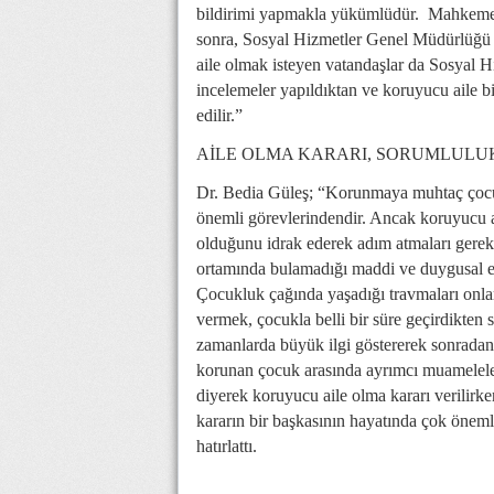
bildirimi yapmakla yükümlüdür. Mahkeme bi
sonra, Sosyal Hizmetler Genel Müdürlüğü t
aile olmak isteyen vatandaşlar da Sosyal 
incelemeler yapıldıktan ve koruyucu aile b
edilir.”
AİLE OLMA KARARI, SORUMLULUK
Dr. Bedia Güleş; “Korunmaya muhtaç çocukl
önemli görevlerindendir. Ancak koruyucu a
olduğunu idrak ederek adım atmaları gereki
ortamında bulamadığı maddi ve duygusal eks
Çocukluk çağında yaşadığı travmaları onla
vermek, çocukla belli bir süre geçirdikten
zamanlarda büyük ilgi göstererek sonradan 
korunan çocuk arasında ayrımcı muameleler
diyerek koruyucu aile olma kararı verilirk
kararın bir başkasının hayatında çok öneml
hatırlattı.