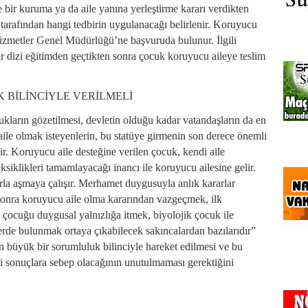
r kuruma ya da aile yanına yerleştirme kararı verdikten
arafından hangi tedbirin uygulanacağı belirlenir. Koruyucu
Hizmetler Genel Müdürlüğü’ne başvuruda bulunur. İlgili
ir dizi eğitimden geçtikten sonra çocuk koruyucu aileye teslim
 BİLİNCİYLE VERİLMELİ
arın gözetilmesi, devletin olduğu kadar vatandaşların da en
ile olmak isteyenlerin, bu statüye girmenin son derece önemli
r. Koruyucu aile desteğine verilen çocuk, kendi aile
iklikleri tamamlayacağı inancı ile koruyucu ailesine gelir.
rla aşmaya çalışır. Merhamet duygusuyla anlık kararlar
 sonra koruyucu aile olma kararından vazgeçmek, ilk
çocuğu duygusal yalnızlığa itmek, biyolojik çocuk ile
de bulunmak ortaya çıkabilecek sakıncalardan bazılarıdır”
en büyük bir sorumluluk bilinciyle hareket edilmesi ve bu
i sonuçlara sebep olacağının unutulmaması gerektiğini