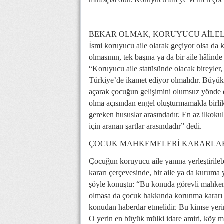
BEKAR OLMAK, KORUYUCU AİLEL
İsmi koruyucu aile olarak geçiyor olsa da k
olmasının, tek başına ya da bir aile hâlin
“Koruyucu aile statüsünde olacak bireyler,
Türkiye’de ikamet ediyor olmalıdır. Büyük 
açarak çocuğun gelişimini olumsuz yönde e
olma açısından engel oluşturmamakla birli
gereken hususlar arasındadır. En az ilkoku
için aranan şartlar arasındadır” dedi.
ÇOCUK MAHKEMELERİ KARARLAR
Çocuğun koruyucu aile yanına yerleştirile
kararı çerçevesinde, bir aile ya da kuruma 
şöyle konuştu: “Bu konuda görevli mahke
olmasa da çocuk hakkında korunma kararı al
konudan haberdar etmelidir. Bu kimse yeri
O yerin en büyük mülki idare amiri, köy muh