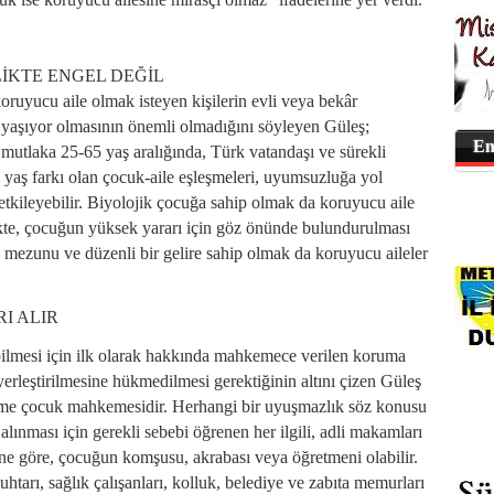
İKTE ENGEL DEĞİL
oruyucu aile olmak isteyen kişilerin evli veya bekâr
de yaşıyor olmasının önemli olmadığını söyleyen Güleş;
En
 mutlaka 25-65 yaş aralığında, Türk vatandaşı ve sürekli
yaş farkı olan çocuk-aile eşleşmeleri, uyumsuzluğa yol
tkileyebilir. Biyolojik çocuğa sahip olmak da koruyucu aile
kte, çocuğun yüksek yararı için göz önünde bulundurulması
l mezunu ve düzenli bir gelire sahip olmak da koruyucu aileler
I ALIR
bilmesi için ilk olarak hakkında mahkemece verilen koruma
yerleştirilmesine hükmedilmesi gerektiğinin altını çizen Güleş
me çocuk mahkemesidir. Herhangi bir uyuşmazlık söz konusu
ınması için gerekli sebebi öğrenen her ilgili, adli makamları
ne göre, çocuğun komşusu, akrabası veya öğretmeni olabilir.
tarı, sağlık çalışanları, kolluk, belediye ve zabıta memurları