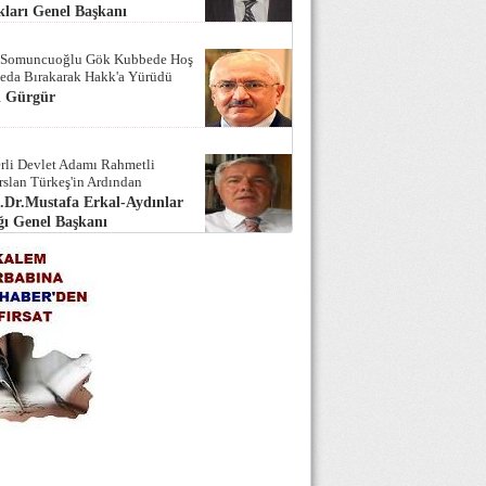
ları Genel Başkanı
 Somuncuoğlu Gök Kubbede Hoş
Seda Bırakarak Hakk'a Yürüdü
i Gürgür
rli Devlet Adamı Rahmetli
rslan Türkeş'in Ardından
.Dr.Mustafa Erkal-Aydınlar
ı Genel Başkanı