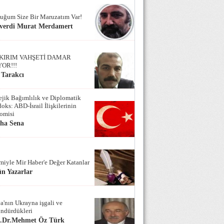
uğum Size Bir Maruzatım Var!
verdi Murat Merdamert
KIRIM VAHŞETİ DAMAR
YOR!!!
 Tarakcı
tejik Bağımlılık ve Diplomatik
oks: ABD-İsrail İlişkilerinin
omisi
iha Sena
miyle Mir Haber'e Değer Katanlar
n Yazarlar
a'nın Ukrayna işgali ve
ndürdükleri
f.Dr.Mehmet Öz Türk