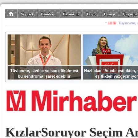
Siyaset
Gündem
Ekonomi
Terör
Dünya
Hayatın 
Kültür-Sanat
Bilim-Teknoloji
Gezi-Turizm
Spor
Misafir K
Tüylenme, sivilce ve saç dökülmesi
Nazlıaka: ''Ailede eşitlikten
bu sendroma işaret edebilir
eşitlikten vazgeçmiyor
KızlarSoruyor Seçim A