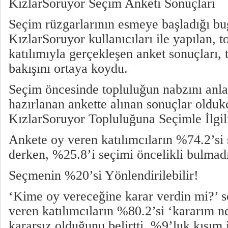
KızlarSoruyor Seçim Anketi Sonuçları
Seçim rüzgarlarının esmeye başladığı b
KızlarSoruyor kullanıcıları ile yapılan, 
katılımıyla gerçekleşen anket sonuçları,
bakışını ortaya koydu.
Seçim öncesinde topluluğun nabzını anl
hazırlanan ankette alınan sonuçlar oldukç
KızlarSoruyor Topluluğuna Seçimle İlgili
Ankete oy veren katılımcıların %74.2’si
derken, %25.8’i seçimi öncelikli bulmadığ
Seçmenin %20’si Yönlendirilebilir!
‘Kime oy vereceğine karar verdin mi?’ s
veren katılımcıların %80.2’si ‘kararım n
kararsız olduğunu belirtti. %9’luk kısım 