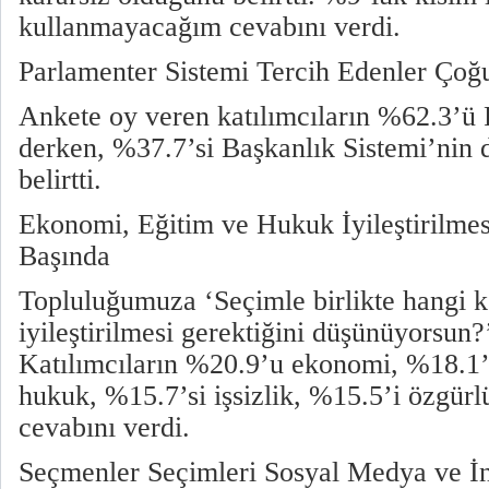
kullanmayacağım cevabını verdi.
Parlamenter Sistemi Tercih Edenler Çoğ
Ankete oy veren katılımcıların %62.3’ü
derken, %37.7’si Başkanlık Sistemi’nin 
belirtti.
Ekonomi, Eğitim ve Hukuk İyileştirilme
Başında
Topluluğumuza ‘Seçimle birlikte hangi k
iyileştirilmesi gerektiğini düşünüyorsun?
Katılımcıların %20.9’u ekonomi, %18.1’
hukuk, %15.7’si işsizlik, %15.5’i özgürl
cevabını verdi.
Seçmenler Seçimleri Sosyal Medya ve İn