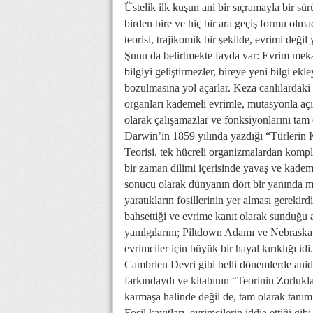
Üstelik ilk kuşun ani bir sıçramayla bir sür
birden bire ve hiç bir ara geçiş formu olma
teorisi, trajikomik bir şekilde, evrimi değil
Şunu da belirtmekte fayda var: Evrim meka
bilgiyi geliştirmezler, bireye yeni bilgi ek
bozulmasına yol açarlar. Keza canlılardaki
organları kademeli evrimle, mutasyonla aç
olarak çalışamazlar ve fonksiyonlarını tam 
Darwin’in 1859 yılında yazdığı “Türlerin K
Teorisi, tek hücreli organizmalardan kompl
bir zaman dilimi içerisinde yavaş ve kade
sonucu olarak dünyanın dört bir yanında mi
yaratıkların fosillerinin yer alması gereki
bahsettiği ve evrime kanıt olarak sunduğu 
yanılgılarını; Piltdown Adamı ve Nebraska
evrimciler için büyük bir hayal kırıklığı id
Cambrien Devri gibi belli dönemlerde anid
farkındaydı ve kitabının “Teorinin Zorlukl
karmaşa halinde değil de, tam olarak tanım
Fosil kayıtları, evrimcilerin iddia ettiği g