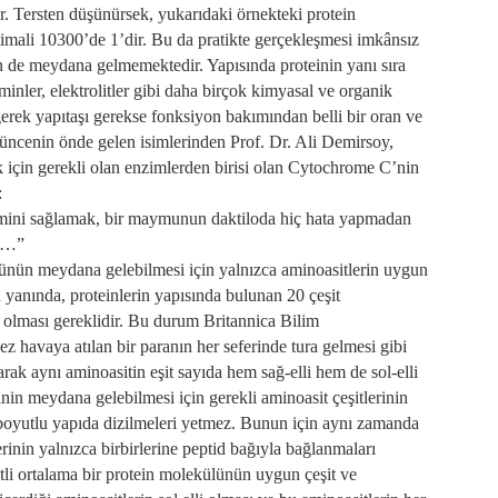
ür. Tersten düşünürsek, yukarıdaki örnekteki protein
mali 10300’de 1’dir. Bu da pratikte gerçekleşmesi imkânsız
en de meydana gelmemektedir. Yapısında proteinin yanı sıra
itaminler, elektrolitler gibi daha birçok kimyasal ve organik
gerek yapıtaşı gerekse fonksiyon bakımından belli bir oran ve
şüncenin önde gelen isimlerinden Prof. Dr. Ali Demirsoy,
ık için gerekli olan enzimlerden birisi olan Cytochrome C’nin
:
limini sağlamak, bir maymunun daktiloda hiç hata yapmadan
dır…”
lünün meydana gelebilmesi için yalnızca aminoasitlerin uygun
n yanında, proteinlerin yapısında bulunan 20 çeşit
li olması gereklidir. Bu durum Britannica Bilim
ez havaya atılan bir paranın her seferinde tura gelmesi gibi
arak aynı aminoasitin eşit sayıda hem sağ-elli hem de sol-elli
einin meydana gelebilmesi için gerekli aminoasit çeşitlerinin
boyutlu yapıda dizilmeleri yetmez. Bunun için aynı zamanda
rinin yalnızca birbirlerine peptid bağıyla bağlanmaları
li ortalama bir protein molekülünün uygun çeşit ve