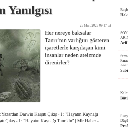
m Yanılgısı
Başb
Hak
25 Mart 2023 09:17 tsi
Her nereye baksalar
SOY
ARI
Tanrı’nın varlığını gösteren
Arif
işaretlerle karşılaşan kimi
insanlar neden ateizmde
Stra
Parad
direnirler?
Anat
Sab
Kale
Bütü
t Yazardan Darwin Karşıtı Çıkış - I : ''Hayatın Kaynağı
Rusy
Düşü
Çıkış - I : ''Hayatın Kaynağı Tanrı'dır'' | Mir Haber -
Pro