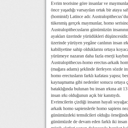
Evrim teorisine göre insanlar ve maymunla
önce yaşadığı varsayılan ortak bir ataya s
(hominid) Latince adı: Australopithecus’du. 
tükenmiş gerçek maymunlar, homo serisindeki
Australopithecusların günümüzün insanının
ayakları üzerinde yürüdükleri düşüncesidir.
üzerinde yürüyen yegâne canlının insan ırkı 
kabiliyetine sahip olduklarını ortaya koyac
yürümeye nazaran daha fazla enerji kaybına
Australopithecus-homo erectus-arkaik ho
(mağara adamı) şeklinde ilerleyen sözde in
homo erectusların farklı kafatası yapısı; bes
kaynaşmama gibi nedenler sonucu ortaya çı
bataklığında bulunan bu insan ırkına ait 13
insan ırkı olduğunun açık bir kanıtıydı.
Evrimcilerin çizdiği insanın hayali soyağ
arkaik homo sapienslerle homo sapiens nean
günümüzdeki temsilcileri olduğu örneğinde o
günümüzde de devam eden farklı iki insan ır