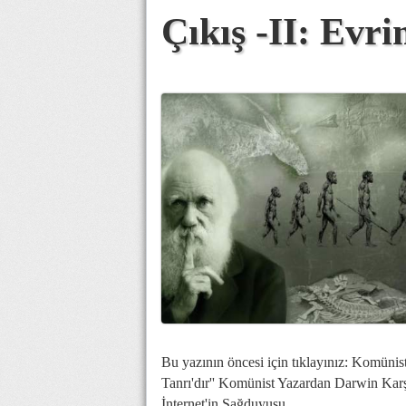
Çıkış -II: Evri
Bu yazının öncesi için tıklayınız: Komünis
Tanrı'dır''
Komünist Yazardan Darwin Karşıtı 
İnternet'in Sağduyusu