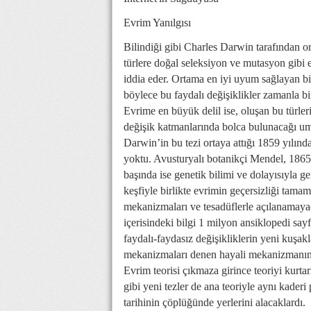
Evrim Yanılgısı
Bilindiği gibi Charles Darwin tarafından ort
türlere doğal seleksiyon ve mutasyon gibi
iddia eder. Ortama en iyi uyum sağlayan bir
böylece bu faydalı değişiklikler zamanla bi
Evrime en büyük delil ise, oluşan bu türler
değişik katmanlarında bolca bulunacağı umu
Darwin’in bu tezi ortaya attığı 1859 yılınd
yoktu. Avusturyalı botanikçi Mendel, 1865 
başında ise genetik bilimi ve dolayısıyla 
keşfiyle birlikte evrimin geçersizliği tam
mekanizmaları ve tesadüflerle açılanamaya
içerisindeki bilgi 1 milyon ansiklopedi sa
faydalı-faydasız değişikliklerin yeni kuşak
mekanizmaları denen hayali mekanizmanın
Evrim teorisi çıkmaza girince teoriyi kurt
gibi yeni tezler de ana teoriyle aynı kader
tarihinin çöplüğünde yerlerini alacaklardı.