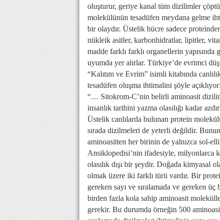
oluşturur, geriye kanal tüm dizilimler çöpt
molekülünün tesadüfen meydana gelme ihti
bir olaydır. Üstelik hücre sadece proteind
nükleik asitler, karbonhidratlar, lipitler, v
madde farklı farklı organellerin yapısında 
uyumda yer alırlar. Türkiye’de evrimci dü
“Kalıtım ve Evrim” isimli kitabında canlıl
tesadüfen oluşma ihtimalini şöyle açıklıyor
“… Sitokrom-C’nin belirli aminoasit dizi
insanlık tarihini yazma olasılığı kadar az
Üstelik canlılarda bulunan protein molekü
sırada dizilmeleri de yeterli değildir. Bunu
aminoasitten her birinin de yalnızca sol-el
Ansiklopedisi’nin ifadesiyle, milyonlarca k
olasılık dışı bir şeydir. Doğada kimyasal ol
olmak üzere iki farklı türü vardır. Bir prot
gereken sayı ve sıralamada ve gereken üç 
birden fazla kola sahip aminoasit molekülle
gerekir. Bu durumda örneğin 500 aminoasit