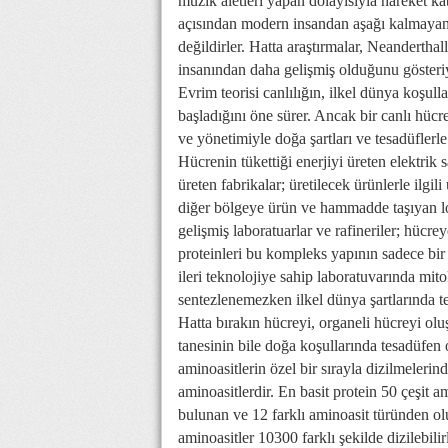
müzik aletleri yapan dolayısıyla hareket kab
açısından modern insandan aşağı kalmayan 
değildirler. Hatta araştırmalar, Neandertha
insanından daha gelişmiş olduğunu gösteri
Evrim teorisi canlılığın, ilkel dünya koşul
başladığını öne sürer. Ancak bir canlı hücre,
ve yönetimiyle doğa şartları ve tesadüfle
Hücrenin tükettiği enerjiyi üreten elektrik 
üreten fabrikalar; üretilecek ürünlerle ilgil
diğer bölgeye ürün ve hammadde taşıyan loj
gelişmiş laboratuarlar ve rafineriler; hücre
proteinleri bu kompleks yapının sadece bi
ileri teknolojiye sahip laboratuvarında mito
sentezlenemezken ilkel dünya şartlarında 
Hatta bırakın hücreyi, organeli hücreyi ol
tanesinin bile doğa koşullarında tesadüfen 
aminoasitlerin özel bir sırayla dizilmelerin
aminoasitlerdir. En basit protein 50 çeşit 
bulunan ve 12 farklı aminoasit türünden ol
aminoasitler 10300 farklı şekilde dizilebilir