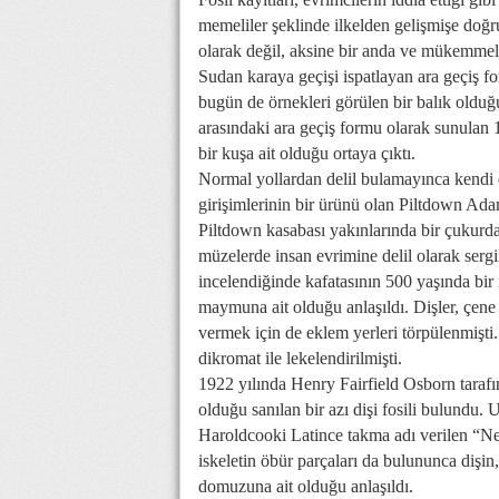
memeliler şeklinde ilkelden gelişmişe doğru
olarak değil, aksine bir anda ve mükemmel 
Sudan karaya geçişi ispatlayan ara geçiş f
bugün de örnekleri görülen bir balık olduğ
arasındaki ara geçiş formu olarak sunulan 
bir kuşa ait olduğu ortaya çıktı.
Normal yollardan delil bulamayınca kendi de
girişimlerinin bir ürünü olan Piltdown Ada
Piltdown kasabası yakınlarında bir çukurd
müzelerde insan evrimine delil olarak serg
incelendiğinde kafatasının 500 yaşında bi
maymuna ait olduğu anlaşıldı. Dişler, çene
vermek için de eklem yerleri törpülenmişti
dikromat ile lekelendirilmişti.
1922 yılında Henry Fairfield Osborn tara
olduğu sanılan bir azı dişi fosili bulundu.
Haroldcooki Latince takma adı verilen “N
iskeletin öbür parçaları da bulununca dişi
domuzuna ait olduğu anlaşıldı.