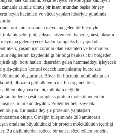
iliyeti, alet kullanımı, zekâ seviyesi ve konuşma kabiliyeti
zamanla asimile olmuş bir insan ırkından başka bir şey
llerin beyin hacimleri ve vücut yapıları itibariyle günümüz
yordu.
larında rastlantılar sonucu meydana gelen bir hücreyle
 tıpkı bir şehir gibi; çalışma sistemleri, haberleşmesi, ulaşımı
rle meydana gelemeyecek kadar kompleks bir yapıdadır.
santralleri; yaşam için zorunlu olan enzimleri ve hormonları
i ürün bilgilerinin kaydedildiği bir bilgi bankası; bir bölgeden
istik ağı; boru hatları; dışarıdan gelen hammaddeyi işleyecek
ye giriş-çıkışları kontrol edecek uzmanlaşmış hücre zarı
r bölümünü oluştururlar. Böyle bir hücrenin günümüzün en
kondri, ribozom gibi hücrenin tek bir organeli bile,
tesadüfen oluşması ise hiç mümkün değildir.
uşturan binlerce çeşit kompleks protein molekülünden bir
oluşması mümkün değildir. Proteinler belli sayıdaki
den oluşur. Bir başka deyişle proteinin yapıtaşları
aminoasitten oluşur. Örneğin bileşiminde 288 aminoasit
uşan ortalama büyüklükteki bir protein molekülünün içerdiği
ler. Bu dizilimlerden sadece bir tanesi sözü edilen proteini