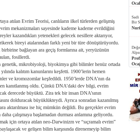
Ocak
Sadi
aya atılan Evrim Teorisi, canlıların ilkel türlerden gelişmiş
Bir 
Nur
 evrim mekanizmaları sayesinde kademe kademe evrildiğini
eyler kazandıkları yetenekleri gelecek nesillere aktarıyor,
rikerek bireyi atalarından farklı yeni bir türe dönüştürüyordu.
Değe
i birbirine bağlayan ara geçiş formlarına ait, yeryüzünün
Alpa
lan, fosillerdi.
Prof
Ocağ
a genetik, mikrobiyoloji, biyokimya gibi bilimler henüz ortada
yılında kalıtım kanunlarını keşfetti. 1900’lerin hemen
genler ve kromozomlar keşfedildi. 1950’lerde DNA’nın da
amen kanıtlanmış oldu. Çünkü DNA’daki dev bilgi, evrim
cak derecede büyüktü. Zira tek bir insan DNA’sının
yfasını dolduracak büyüklükteydi. Ayrıca sonradan kazanılmış
lara aktarılması ise hiç mümkün değildi. Bu gerçekler evrim
 daha çalışmaya başlamadan durması anlamına geliyordu.
armak için ortaya atılan neo-Darwinizm ve “sıçramalı evrim”
i paylaşacak ve gelişen bilim karşısında direnemeyip bilim