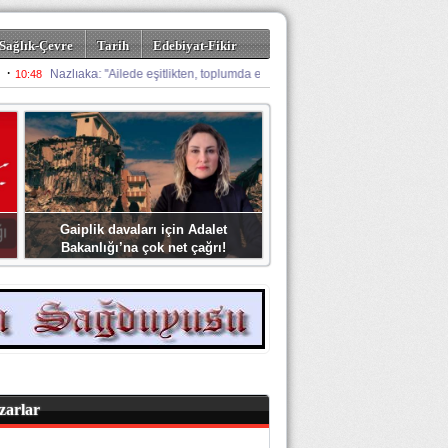
Sağlık-Çevre
Tarih
Edebiyat-Fikir
Gaiplik davaları için Adalet
Bakanlığı’na çok net çağrı!
zarlar