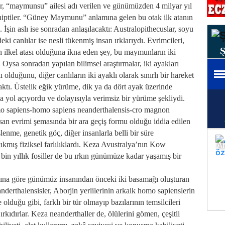
r, “maymunsu” ailesi adı verilen ve günümüzden 4 milyar yıl
ahiptiler. “Güney Maymunu” anlamına gelen bu otak ilk atanın
İşin aslı ise sonradan anlaşılacaktı: Australopithecuslar, soyu
 canlılar ise nesli tükenmiş insan ırklarıydı. Evrimcileri,
 ilkel atası olduğuna ikna eden şey, bu maymunların iki
 Oysa sonradan yapılan bilimsel araştırmalar, iki ayakları
olduğunu, diğer canlıların iki ayaklı olarak sınırlı bir hareket
aktı. Üstelik eğik yürüme, dik ya da dört ayak üzerinde
 yol açıyordu ve dolayısıyla verimsiz bir yürüme şekliydi.
mo sapiens-homo sapiens neanderthalensis-cro magnon
san evrimi şemasında bir ara geçiş formu olduğu iddia edilen
lenme, genetik göç, diğer insanlarla belli bir süre
kmış fiziksel farlılıklardı. Keza Avustralya’nın Kow
 bin yıllık fosiller de bu ırkın günümüze kadar yaşamış bir
acına göre günümüz insanından önceki iki basamağı oluşturan
derthalensisler, Aborjin yerlilerinin arkaik homo sapienslerin
lduğu gibi, farklı bir tür olmayıp bazılarının temsilcileri
kıdırlar. Keza neanderthaller de, ölülerini gömen, çeşitli