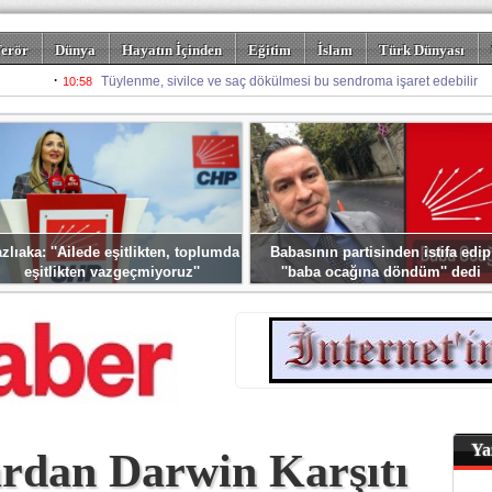
erör
Dünya
Hayatın İçinden
Eğitim
İslam
Türk Dünyası
rizm
Spor
Misafir Kalem
Foto Galeriler
zlıaka: ''Ailede eşitlikten, toplumda
Babasının partisinden istifa edip
eşitlikten vazgeçmiyoruz''
''baba ocağına döndüm'' dedi
Ya
rdan Darwin Karşıtı