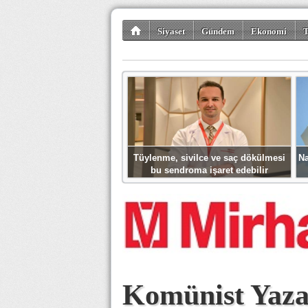
Siyaset
Gündem
Ekonomi
T
Kültür-Sanat
Bilim-Teknoloji
Gezi-Tu
Tüylenme, sivilce ve saç dökülmesi
Na
bu sendroma işaret edebilir
Komünist Yaza