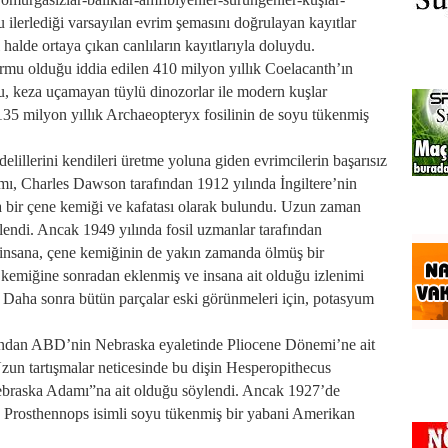
 ilerlediği varsayılan evrim şemasını doğrulayan kayıtlar
halde ortaya çıkan canlıların kayıtlarıyla doluydu.
ormu olduğu iddia edilen 410 milyon yıllık Coelacanth’ın
u, keza uçamayan tüylü dinozorlar ile modern kuşlar
135 milyon yıllık Archaeopteryx fosilinin de soyu tükenmiş
lillerini kendileri üretme yoluna giden evrimcilerin başarısız
mı, Charles Dawson tarafından 1912 yılında İngiltere’nin
a bir çene kemiği ve kafatası olarak bulundu. Uzun zaman
ilendi. Ancak 1949 yılında fosil uzmanlar tarafından
r insana, çene kemiğinin de yakın zamanda ölmüş bir
 kemiğine sonradan eklenmiş ve insana ait olduğu izlenimi
. Daha sonra bütün parçalar eski görünmeleri için, potasyum
fından ABD’nin Nebraska eyaletinde Pliocene Dönemi’ne ait
 Uzun tartışmalar neticesinde bu dişin Hesperopithecus
ebraska Adamı”na ait olduğu söylendi. Ancak 1927’de
n, Prosthennops isimli soyu tükenmiş bir yabani Amerikan