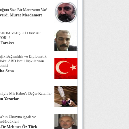
uğum Size Bir Maruzatım Var!
verdi Murat Merdamert
KIRIM VAHŞETİ DAMAR
YOR!!!
 Tarakcı
tejik Bağımlılık ve Diplomatik
oks: ABD-İsrail İlişkilerinin
omisi
iha Sena
miyle Mir Haber'e Değer Katanlar
n Yazarlar
a'nın Ukrayna işgali ve
ndürdükleri
f.Dr.Mehmet Öz Türk