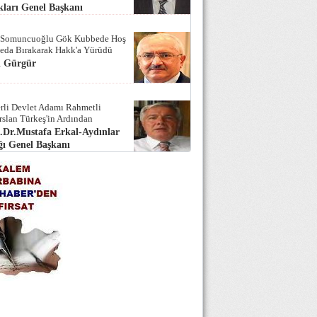
ları Genel Başkanı
 Somuncuoğlu Gök Kubbede Hoş
Seda Bırakarak Hakk'a Yürüdü
i Gürgür
rli Devlet Adamı Rahmetli
rslan Türkeş'in Ardından
.Dr.Mustafa Erkal-Aydınlar
ı Genel Başkanı