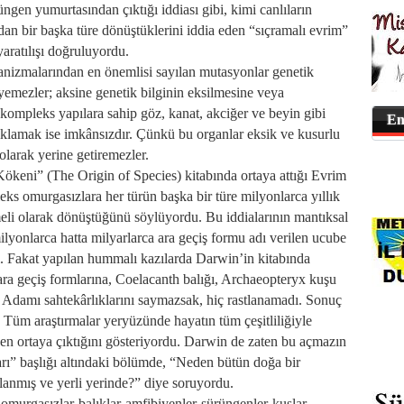
üngen yumurtasından çıktığı iddiası gibi, kimi canlıların
dan bir başka türe dönüştüklerini iddia eden “sıçramalı evrim”
 yaratılışı doğruluyordu.
nizmalarından en önemlisi sayılan mutasyonlar genetik
leyemezler; aksine genetik bilginin eksilmesine veya
 kompleks yapılara sahip göz, kanat, akciğer ve beyin gibi
En
ıklamak ise imkânsızdır. Çünkü bu organlar eksik ve kusurlu
olarak yerine getiremezler.
ökeni” (The Origin of Species) kitabında ortaya attığı Evrim
eks omurgasızlara her türün başka bir türe milyonlarca yıllık
meli olarak dönüştüğünü söylüyordu. Bu iddialarının mantıksal
lyonlarca hatta milyarlarca ara geçiş formu adı verilen ucube
rdi. Fakat yapılan hummalı kazılarda Darwin’in kitabında
ara geçiş formlarına, Coelacanth balığı, Archaeopteryx kuşu
 Adamı sahtekârlıklarını saymazsak, hiç rastlanamadı. Sonuç
i. Tüm araştırmalar yeryüzünde hayatın tüm çeşitliliğiyle
en ortaya çıktığını gösteriyordu. Darwin de zaten bu açmazın
arı” başlığı altındaki bölümde, “Neden bütün doğa bir
lanmış ve yerli yerinde?” diye soruyordu.
ibi omurgasızlar-balıklar-amfibiyenler-sürüngenler-kuşlar-