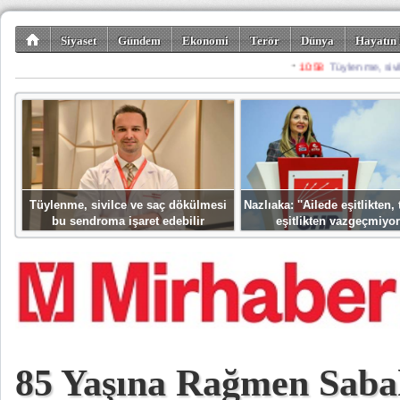
Siyaset
Gündem
Ekonomi
Terör
Dünya
Hayatın 
Kültür-Sanat
Bilim-Teknoloji
Gezi-Turizm
Spor
Misafir K
Tüylenme, sivilce ve saç dökülmesi
Nazlıaka: ''Ailede eşitlikten
bu sendroma işaret edebilir
eşitlikten vazgeçmiyor
85 Yaşına Rağmen Saba