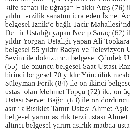
küfe sanatı ile uğraşan Hakkı Ateş (76) i
yıldır terzilik sanatını icra eden İsmet A
belgesel İznik’e bağlı Tacir Mahallesi’nd
Demir Ustalığı yapan Necip Saraç (62) il
yıldır Yorgan Ustalığı yapan Ali Topkara 
belgesel 55 yıldır Radyo ve Televizyon 
Sevim ile dokuzuncu belgesel Çömlek U
(55) ile onuncu belgesel Saat Ustası Ram
birinci belgesel 70 yıldır Yüncülük mesle
Süleyman Ferik (84) ile on ikinci belgese
ustası olan Mehmet Topçu (72) ile, on ü
Ustası Servet Bağcı (63) ile on dördüncü
asırlık Bisiklet Tamir Ustası Ahmet Aşık 
belgesel yarım asırlık terzi ustası Ahmet
altıncı belgesel yarım asırlık matbaa us