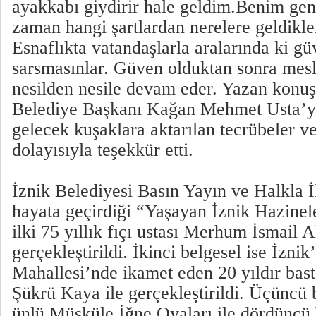
ayakkabı giydirir hale geldim.Benim gen
zaman hangi şartlardan nerelere geldikle
Esnaflıkta vatandaşlarla aralarında ki g
sarsmasınlar. Güven olduktan sonra mesl
nesilden nesile devam eder. Yazan konuş
Belediye Başkanı Kağan Mehmet Usta’ya
gelecek kuşaklara aktarılan tecrübeler v
dolayısıyla teşekkür etti.
İznik Belediyesi Basın Yayın ve Halkla İl
hayata geçirdiği “Yaşayan İznik Hazinele
ilki 75 yıllık fıçı ustası Merhum İsmail Al
gerçekleştirildi. İkinci belgesel ise İznik’
Mahallesi’nde ikamet eden 20 yıldır bas
Şükrü Kaya ile gerçekleştirildi. Üçüncü
ünlü Müşküle İğne Oyaları ile dördüncü b