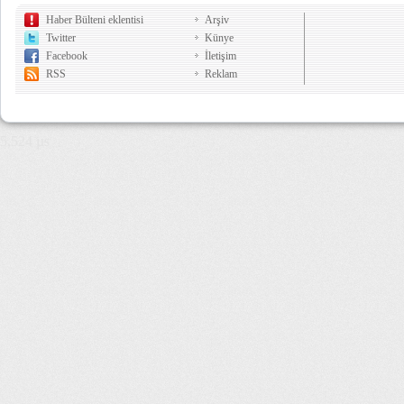
Haber Bülteni eklentisi
Arşiv
Twitter
Künye
Facebook
İletişim
RSS
Reklam
5,524 µs