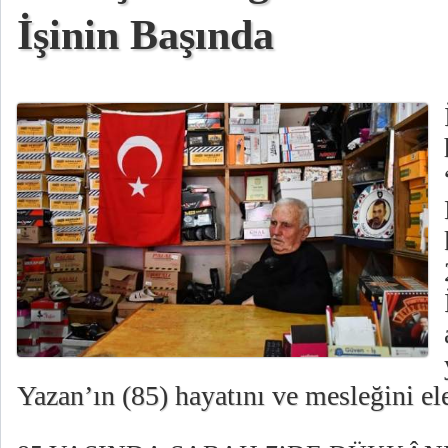
İşinin Başında
Yazan’ın (85) hayatını ve mesleğini ele