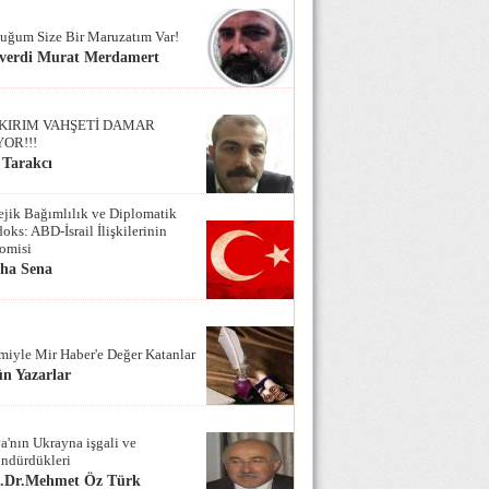
uğum Size Bir Maruzatım Var!
verdi Murat Merdamert
KIRIM VAHŞETİ DAMAR
YOR!!!
 Tarakcı
tejik Bağımlılık ve Diplomatik
oks: ABD-İsrail İlişkilerinin
omisi
iha Sena
miyle Mir Haber'e Değer Katanlar
n Yazarlar
a'nın Ukrayna işgali ve
ndürdükleri
f.Dr.Mehmet Öz Türk