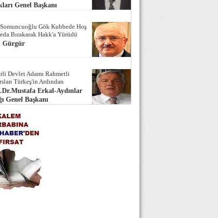
ları Genel Başkanı
 Somuncuoğlu Gök Kubbede Hoş
Seda Bırakarak Hakk'a Yürüdü
i Gürgür
rli Devlet Adamı Rahmetli
rslan Türkeş'in Ardından
.Dr.Mustafa Erkal-Aydınlar
ı Genel Başkanı