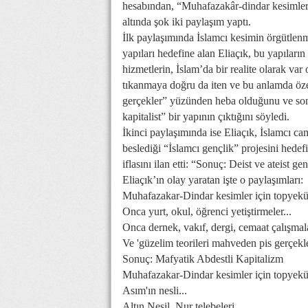
hesabından, “Muhafazakâr-dindar kesimler i
altında şok iki paylaşım yaptı.
İlk paylaşımında İslamcı kesimin örgütlenme
yapıları hedefine alan Eliaçık, bu yapıların 
hizmetlerin, İslam’da bir realite olarak var 
tıkanmaya doğru da iten ve bu anlamda öze
gerçekler” yüzünden heba olduğunu ve sonu
kapitalist” bir yapının çıktığını söyledi.
İkinci paylaşımında ise Eliaçık, İslamcı c
beslediği “İslamcı gençlik” projesini hede
iflasını ilan etti: “Sonuç: Deist ve ateist ge
Eliaçık’ın olay yaratan işte o paylaşımları:
Muhafazakar-Dindar kesimler için topyekün 
Onca yurt, okul, öğrenci yetiştirmeler...
Onca dernek, vakıf, dergi, cemaat çalışmalar
Ve 'güzelim teorileri mahveden pis gerçekle
Sonuç: Mafyatik Abdestli Kapitalizm
Muhafazakar-Dindar kesimler için topyekün 
Asım'ın nesli...
Altın Nesil, Nur telebeleri...