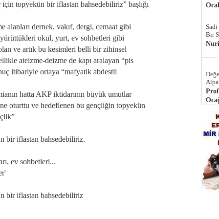
çin topyekün bir iflastan bahsedebiliriz” başlığı
Ocak
 alanları dernek, vakıf, dergi, cemaat gibi
Sadi
Bir 
yürüttükleri okul, yurt, ev sohbetleri gibi
Nur
olan ve artık bu kesimleri belli bir zihinsel
llikle ateizme-deizme de kapı aralayan “pis
ç itibariyle ortaya “mafyatik abdestli
Değe
Alpa
Prof
amianın hatta AKP iktidarının büyük umutlar
Ocağ
fine oturttu ve hedeflenen bu gençliğin topyekün
nçlik”
bir iflastan bahsedebiliriz.
ı, ev sohbetleri...
r'
bir iflastan bahsedebiliriz