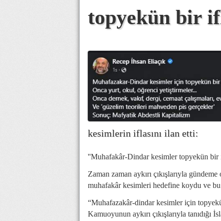
topyekün bir if
kesimlerin iflasını ilan etti:
''Muhafakâr-Dindar kesimler topyekün bir if
Zaman zaman aykırı çıkışlarıyla gündeme ot
muhafakâr kesimleri hedefine koydu ve bu ke
“Muhafazakâr-dindar kesimler için topyekün
Kamuoyunun aykırı çıkışlarıyla tanıdığı İs