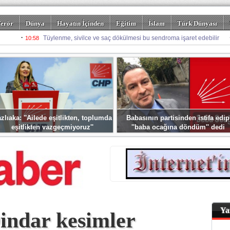
erör
Dünya
Hayatın İçinden
Eğitim
İslam
Türk Dünyası
rizm
Spor
Misafir Kalem
Foto Galeriler
zlıaka: ''Ailede eşitlikten, toplumda
Babasının partisinden istifa edip
eşitlikten vazgeçmiyoruz''
''baba ocağına döndüm'' dedi
Ya
indar kesimler