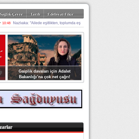
Sağlık-Çevre
Tarih
Edebiyat-Fikir
Gaiplik davaları için Adalet
Bakanlığı’na çok net çağrı!
zarlar