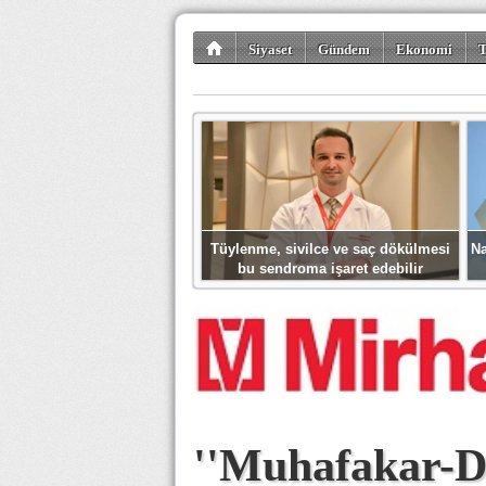
Siyaset
Gündem
Ekonomi
T
Kültür-Sanat
Bilim-Teknoloji
Gezi-Tu
Tüylenme, sivilce ve saç dökülmesi
Na
bu sendroma işaret edebilir
''Muhafakar-D