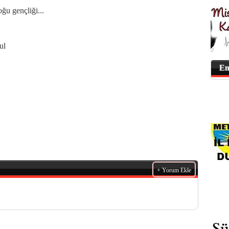
ğu gençliği...
ul
En
+ Yorum Ekle