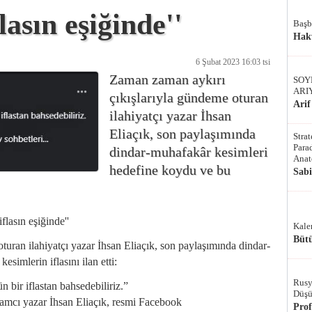
lasın eşiğinde''
Başb
Hak
6 Şubat 2023 16:03 tsi
Zaman zaman aykırı
SOY
ARI
çıkışlarıyla gündeme oturan
Arif
ilahiyatçı yazar İhsan
Eliaçık, son paylaşımında
Stra
Parad
dindar-muhafakâr kesimleri
Anat
hedefine koydu ve bu
Sab
lasın eşiğinde''
Kale
Bütü
uran ilahiyatçı yazar İhsan Eliaçık, son paylaşımında dindar-
simlerin iflasını ilan etti:
Rusy
 bir iflastan bahsedebiliriz.”
Düşü
lamcı yazar İhsan Eliaçık, resmi Facebook
Pro