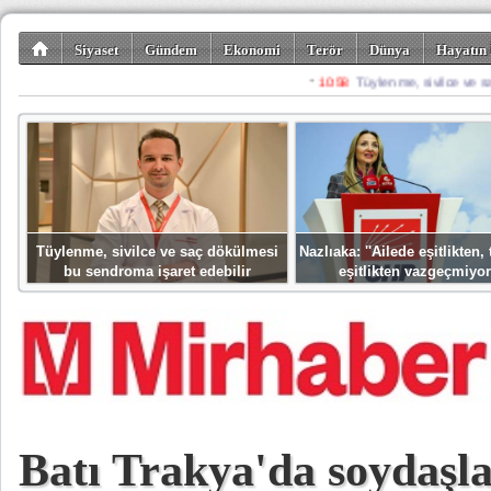
Siyaset
Gündem
Ekonomi
Terör
Dünya
Hayatın 
Kültür-Sanat
Bilim-Teknoloji
Gezi-Turizm
Spor
Misafir K
Tüylenme, sivilce ve saç dökülmesi
Nazlıaka: ''Ailede eşitlikten
bu sendroma işaret edebilir
eşitlikten vazgeçmiyor
Batı Trakya'da soydaşla