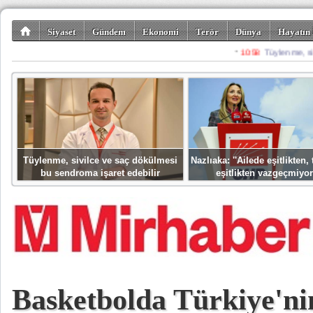
Siyaset
Gündem
Ekonomi
Terör
Dünya
Hayatın 
Kültür-Sanat
Bilim-Teknoloji
Gezi-Turizm
Spor
Misafir K
Tüylenme, sivilce ve saç dökülmesi
Nazlıaka: ''Ailede eşitlikten
bu sendroma işaret edebilir
eşitlikten vazgeçmiyor
Basketbolda Türkiye'ni