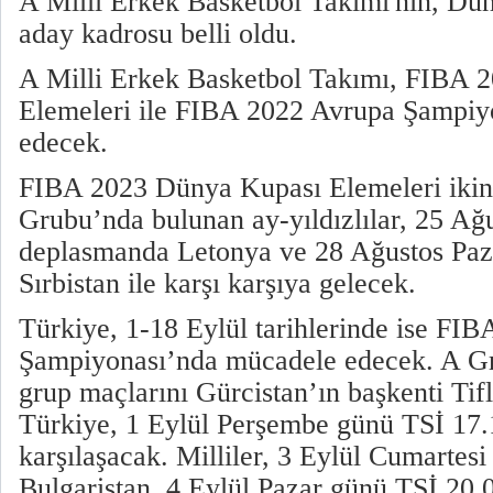
A Milli Erkek Basketbol Takımı'nın, Dü
aday kadrosu belli oldu.
A Milli Erkek Basketbol Takımı, FIBA 
Elemeleri ile FIBA 2022 Avrupa Şampiy
edecek.
FIBA 2023 Dünya Kupası Elemeleri ikinc
Grubu’nda bulunan ay-yıldızlılar, 25 A
deplasmanda Letonya ve 28 Ağustos Paz
Sırbistan ile karşı karşıya gelecek.
Türkiye, 1-18 Eylül tarihlerinde ise FI
Şampiyonası’nda mücadele edecek. A Gr
grup maçlarını Gürcistan’ın başkenti Tif
Türkiye, 1 Eylül Perşembe günü TSİ 17.
karşılaşacak. Milliler, 3 Eylül Cumartes
Bulgaristan, 4 Eylül Pazar günü TSİ 20.