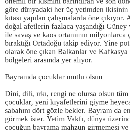
önemli bir kısmını barındıran ve son döne
göre dünyadaki her üç yetimden ikisinin
kıtası yapılan çalışmalarda öne çıkıyor. 
doğal afetlerin fazlaca yaşandığı Güne
ile savaş ve kaos ortamının milyonlarca
bıraktığı Ortadoğu takip ediyor. Yine pot
olarak öne çıkan Balkanlar ve Kafkasya
bölgeleri arasında yer alıyor.
Bayramda çocuklar mutlu olsun
Dini, dili, ırkı, rengi ne olursa olsun tü
çocuklar, yeni kıyafetlerini giyme heye
sabahını dört gözle bekler. Bayram da e
görmek ister. Yetim Vakfı, dünya üzerind
çocuğun bayrama mahzun girmemesi ve 