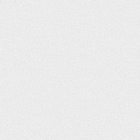
6,181 µs