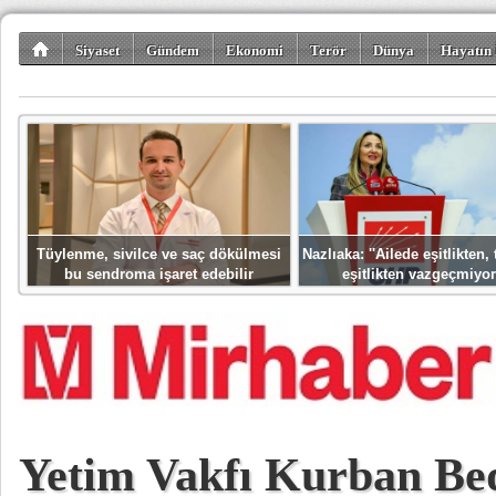
Siyaset
Gündem
Ekonomi
Terör
Dünya
Hayatın 
Kültür-Sanat
Bilim-Teknoloji
Gezi-Turizm
Spor
Misafir K
Tüylenme, sivilce ve saç dökülmesi
Nazlıaka: ''Ailede eşitlikten
bu sendroma işaret edebilir
eşitlikten vazgeçmiyor
Yetim Vakfı Kurban Bed