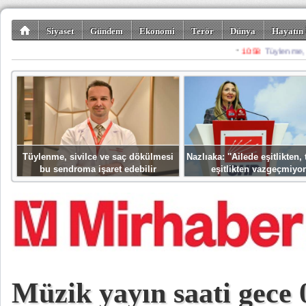
Siyaset
Gündem
Ekonomi
Terör
Dünya
Hayatın 
Kültür-Sanat
Bilim-Teknoloji
Gezi-Turizm
Spor
Misafir K
Tüylenme, sivilce ve saç dökülmesi
Nazlıaka: ''Ailede eşitlikten
bu sendroma işaret edebilir
eşitlikten vazgeçmiyor
Müzik yayın saati gece 0