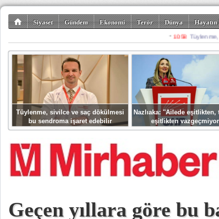
Siyaset
Gündem
Ekonomi
Terör
Dünya
Hayatın 
Kültür-Sanat
Bilim-Teknoloji
Gezi-Turizm
Spor
Misafir K
Tüylenme, sivilce ve saç dökülmesi
Nazlıaka: ''Ailede eşitlikten
bu sendroma işaret edebilir
eşitlikten vazgeçmiyor
Geçen yıllara göre bu 