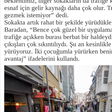
beklentimiz, diğer sokakların da trafiğe
esnaf için gelir kaynağı daha çok olur. T
gezmek istemiyor” dedi.
Sokakta artık rahat bir şekilde yürüdükl
Baradan, “Bence çok güzel bir uygulam
trafiğe açıkken burası berbat bir haldeydi
çıkışları çok sıkıntılıydı. Şu an kesinlikl
yürüyoruz. İki çocuğumla yürürken beni
avantaj” ifadelerini kullandı.