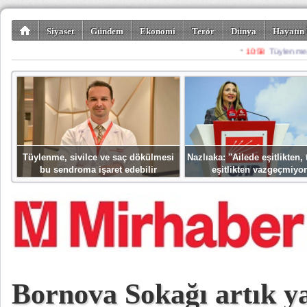
Siyaset
Gündem
Ekonomi
Terör
Dünya
Hayatın 
Kültür-Sanat
Bilim-Teknoloji
Gezi-Turizm
Spor
Misafir K
Tüylenme, sivilce ve saç dökülmesi
Nazlıaka: ''Ailede eşitlikten
bu sendroma işaret edebilir
eşitlikten vazgeçmiyor
Bornova Sokağı artık y