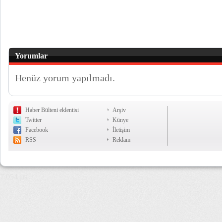
Yorumlar
Henüz yorum yapılmadı.
Haber Bülteni eklentisi
Arşiv
Twitter
Künye
Facebook
İletişim
RSS
Reklam
7,054 µs