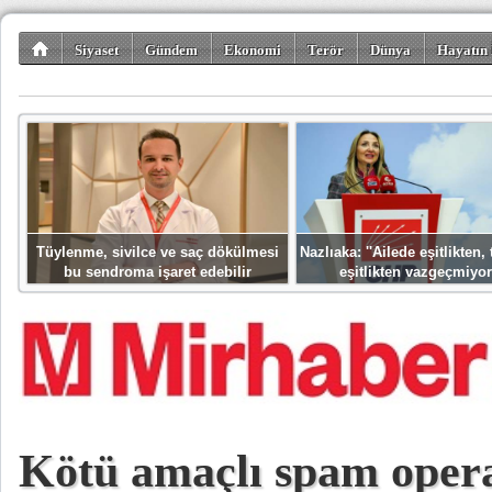
Siyaset
Gündem
Ekonomi
Terör
Dünya
Hayatın 
Kültür-Sanat
Bilim-Teknoloji
Gezi-Turizm
Spor
Misafir K
Tüylenme, sivilce ve saç dökülmesi
Nazlıaka: ''Ailede eşitlikten
bu sendroma işaret edebilir
eşitlikten vazgeçmiyor
Kötü amaçlı spam oper