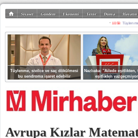
Siyaset
Gündem
Ekonomi
Terör
Dünya
Hayatın 
Kültür-Sanat
Bilim-Teknoloji
Gezi-Turizm
Spor
Misafir K
Tüylenme, sivilce ve saç dökülmesi
Nazlıaka: ''Ailede eşitlikten
bu sendroma işaret edebilir
eşitlikten vazgeçmiyor
Avrupa Kızlar Matemat