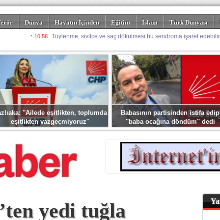
erör
Dünya
Hayatın İçinden
Eğitim
İslam
Türk Dünyası
rizm
Spor
Misafir Kalem
Foto Galeriler
zlıaka: ''Ailede eşitlikten, toplumda
Babasının partisinden istifa edip
eşitlikten vazgeçmiyoruz''
''baba ocağına döndüm'' dedi
Ya
ten yedi tuğla