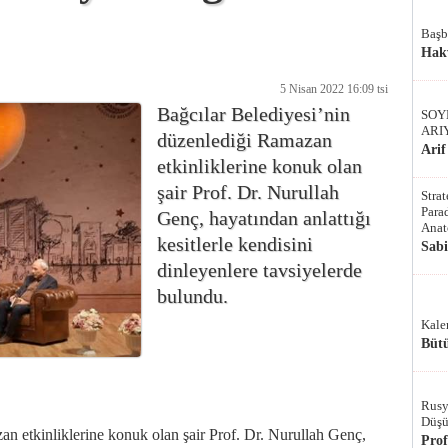
Başb
Hak
5 Nisan 2022 16:09 tsi
Bağcılar Belediyesi’nin
SOY
ARI
düzenlediği Ramazan
Arif
etkinliklerine konuk olan
şair Prof. Dr. Nurullah
Stra
Parad
Genç, hayatından anlattığı
Anat
kesitlerle kendisini
Sab
dinleyenlere tavsiyelerde
bulundu.
Kale
Bütü
Rusy
Düşü
n etkinliklerine konuk olan şair Prof. Dr. Nurullah Genç,
Pro