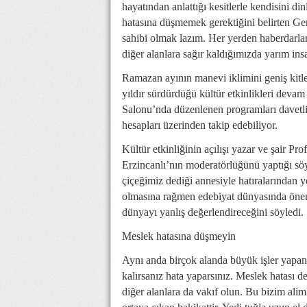
hayatından anlattığı kesitlerle kendisini d
hatasına düşmemek gerektiğini belirten Gen
sahibi olmak lazım. Her yerden haberdarlar 
diğer alanlara sağır kaldığımızda yarım in
Ramazan ayının manevi iklimini geniş kitl
yıldır sürdürdüğü kültür etkinlikleri deva
Salonu’nda düzenlenen programları davetli
hesapları üzerinden takip edebiliyor.
Kültür etkinliğinin açılışı yazar ve şair Pr
Erzincanlı’nın moderatörlüğünü yaptığı sö
çiçeğimiz dediği annesiyle hatıralarından y
olmasına rağmen edebiyat dünyasında önemli
dünyayı yanlış değerlendireceğini söyledi.
Meslek hatasına düşmeyin
Aynı anda birçok alanda büyük işler yapan 
kalırsanız hata yaparsınız. Meslek hatası
diğer alanlara da vakıf olun. Bu bizim alim