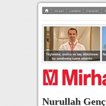
Siyaset
Gündem
Ekonomi
T
Kültür-Sanat
Bilim-Teknoloji
Gezi-Tu
Tüylenme, sivilce ve saç dökülmesi
Na
bu sendroma işaret edebilir
Nurullah Genç’