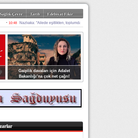
Sağlık-Çevre
Tarih
Edebiyat-Fikir
Gaiplik davaları için Adalet
Bakanlığı’na çok net çağrı!
zarlar