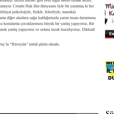
demektir. Bizim alimler gibi yedi tuğla sahibi olmak lazım.
zanıyor. Cenabı Hak ilim dünyasını öyle bir yaratmış ki her
ebiyat psikolojiyle, fizikle, felsefeyle, mantıkla
r ama diğer alanlara sağır kaldığımızda yarım insan durumuna
u konularda çocuklarımıza büyük bir yanlış yapıyoruz. Bir
arak yanlış yapıyoruz ve onlara tuzak hazırlıyoruz. Dikkatli
En
nç’in “Rüveyda” isimli şiirini okudu.