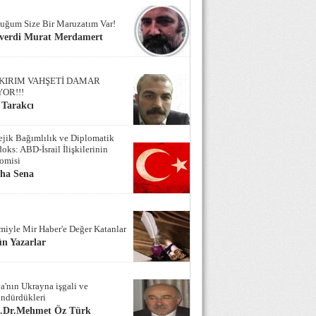
uğum Size Bir Maruzatım Var!
verdi Murat Merdamert
KIRIM VAHŞETİ DAMAR
YOR!!!
 Tarakcı
tejik Bağımlılık ve Diplomatik
oks: ABD-İsrail İlişkilerinin
omisi
iha Sena
miyle Mir Haber'e Değer Katanlar
n Yazarlar
a'nın Ukrayna işgali ve
ndürdükleri
f.Dr.Mehmet Öz Türk