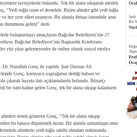
inleyenlere tavsiyelerde bulundu. Tek bir alana sıkışarak meslek
Ocak
ç, “Yedi tuğla uzun el demektir. Bizim alimler gibi yedi tuğla
Sadi
ve her yere elleri uzanıyor. Bir alanda ihtisas önemlidir ama
Bir 
san durumuna geliriz” dedi.
Nur
elerle buluşturmayı amaçlayan Bağcılar Belediyesi’nin 27
m ediyor. Bağcılar Belediyesi’nin Başkanlık Konferans
Değe
ler yüz yüze gelemeyenler de online olarak sosyal medya
Alpa
Prof
Ocağ
of. Dr. Nurullah Genç ile yapıldı. Şair Dursun Ali
yleşide Genç, koruyucu yaprağımız dediği babası ve
ola çıkarak hayata dair açıklamalarda bulundu. İktisatçı
 bir isim haline gelen Genç, tek bir alana sıkışıp kalanların
alimleri örnek gösteren Genç, “Tek bir alana sıkışıp
 denilen bu hataya düşmemek lazım. Bir alanda uzmanlaşın ama
lerimizin alimlerin yedi tuğla sahibi olmaları noktasında