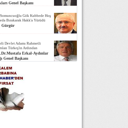
ları Genel Başkanı
 Somuncuoğlu Gök Kubbede Hoş
Seda Bırakarak Hakk'a Yürüdü
i Gürgür
rli Devlet Adamı Rahmetli
rslan Türkeş'in Ardından
.Dr.Mustafa Erkal-Aydınlar
ı Genel Başkanı