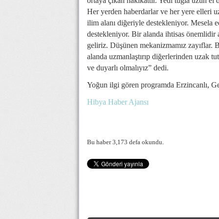
ortaya çıkan hakikattir. Yedi tuğla uzun el 
Her yerden haberdarlar ve her yere elleri u
ilim alanı diğeriyle destekleniyor. Mesela ed
destekleniyor. Bir alanda ihtisas önemlidi
geliriz. Düşünen mekanizmamız zayıflar. B
alanda uzmanlaştırıp diğerlerinden uzak tut
ve duyarlı olmalıyız” dedi.
Yoğun ilgi gören programda Erzincanlı, Ge
Hibya Haber Ajansı
Bu haber 3,173 defa okundu.